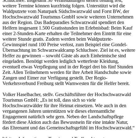
Schluchsee. Insgesamt 30 Veranstaltungen stehen bislang fest,
weitere Termine können kurzfristig folgen. Unterstützt wird die
Waldputzete vom Naturpark Südschwarzwald und Forst BW, der
Hochschwarzwald Tourismus GmbH sowie weiteren Unternehmen
aus der Region. Das Badeparadies Schwarzwald spendiert den
Helfern insgesamt 1.500 Gratisstunden im Erlebnisbad: Beim Kauf
einer 2-Stunden-Karte erhalten die Teilnehmer den Eintritt für eine
weitere Stunde gratis. Zudem werden beim Waldputzete-
Gewinnspiel rund 100 Preise verlost, zum Beispiel eine Gondel-
Übernachtung im Schwarzwaldcamp Schluchsee. Ziel ist es, weitere
Helfer zu gewinnen – sowohl Gäste als auch Einheimische sind
eingeladen. Benötigt werden lediglich wetterfeste Kleidung,
eventuell etwas Verpflegung und in der Regel drei bis fünf Stunden
Zeit. Allen Teilnehmern werden für ihre Arbeit Handschuhe sowie
Zangen und Eimer zur Verfügung gestellt. Der Regio-
Verkehrsverbund Freiburg stellt Warnwesten für die Helfer bereit.
Volker Haselbacher, stellv. Geschäftsführer der Hochschwarzwald
Tourismus GmbH: „Es ist toll, dass sich so viele
Hochschwarzwälder für ihre Heimat einsetzen. Wie auch in den
vergangenen Jahren unterstützen wir dieses ehrenamtliche
Engagement natürlich sehr gern. Neben der Landschaftspflege
fördert diese Aktion auch das Bewusstsein für eine intakte Natur,
das Ehrenamt und das Gemeinschaftsgefühl im Hochschwarzwald.“