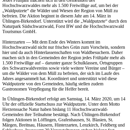
Jedes Frühjahr machen sich in den Gemeinden des
Hochschwarzwaldes mehr als 1.500 Freiwillige auf, um bei der
„Waldputzete“ die Wälder und Wiesen der Region von Müll zu
befreien. Die Aktion beginnt in diesem Jahr am 14. März in
Ühlingen-Birkendorf. Unterstützt wird die „Waldputzete“ durch den
Naturpark Südschwarzwald, Forst BW und die Hochschwarzwald
Tourismus GmbH.
Hinterzarten — Mit dem Ende des Winters kommt im
Hochschwarzwald nicht nur frisches Grün zum Vorschein, sondern
hier und da auch Hinterlassenschaften von Waldbesuchern. Daher
machen sich in den Gemeinden der Region jedes Frühjahr mehr als
1.500 Freiwillige auf – darunter ganze Schulklassen, Ortsgruppen
des Schwarzwaldvereins sowie viele weitere Vereine und Bürger –
um die Wälder von dem Müll zu befreien, der sich im Laufe des
Jahres angesammelt hat. Koordiniert und unterstützt wird diese
Waldputzete von den Gemeinden, häufig stellen zudem
Gastronomen Verpflegung für die Helfer bereit.
In Ühlingen-Birkendorf erfolgt am Samstag, 14. März 2020, um 14
Uhr der offizielle Startschuss zur Waldputzete. Unter dem Motto
Herzenssache Natur haben bislang 11 Hochschwarzwald-
Gemeinden ihre Teilnahme bestätigt. Nach Ühlingen-Birkendorf
folgen Aktionen in Löffingen, Grafenhausen, St. Blasien, St.
Märgen, Breitnau, Häusern, Hinterzarten, Lenzkirch, Feldberg und