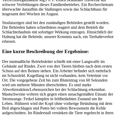
schwere Verfehlungen dieses Familienbetriebes. Ein Rechercheteam
überwachte daraufhin die Stallungen sowie das Schlachthaus für
insgesamt drei Wochen im August.
Strafanzeigen sind bei den zuständigen Behörden gestellt worden.
Die Behörden haben schnellstens reagiert und dem Betrieb die
Schlachterlaubnis mit sofortiger Wirkung entzogen. Hinsichtlich der
Haltung hat die Behörde, unserer Kenntnis nach, ein Tierhalteverbot
erlassen.
Eine kurze Beschreibung der Ergebnisse:
Der mutmaßliche Betriebsleiter schießt mit einer Langwaffe im
Gebäude auf Rinder. Zwei von drei Tieren bleiben nach dem ersten
Schuss auf den Beinen stehen. Ein Arbeiter befindet sich mehrfach
im Schussfeld. Kugelfang ist nicht vorhanden, kein Veterinär vor
Ort. Die vorgegebene Zeit bis zum Blutentzug von 60 Sekunden
wird um mehrere Minuten überschritten. Es sind starke
Abwehrreaktion/Lebenszeichen bei der Schlachtung erkennbar.
Mastschweine wehren sich gegen einen unsachgemäßen Einsatz der
Stromzange. Ferkel kämpfen in fehlbetäubten Zustand um ihr
Leben. Hühnern wird der Kopf ohne vorherige Betäubung mit dem
Beil abgeschlagen und Puten bei vollem Bewusstsein die Kehle
aufgeschnitten. Im Rinderstall versinken die Tiere regelrecht in ihren