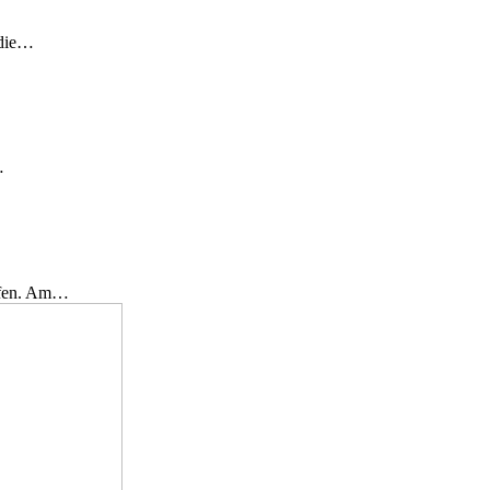
 die…
…
effen. Am…