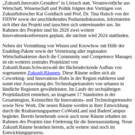
„Zukunft.Innovativ.Gestalten“ in Lörrach statt. Verantwortliche aus
Wirtschaft, Wissenschaft und Politik folgten den Vorträgen von
Zukunftsforscher Kai Gondlach und Prof. Dr. Tina Haisch von der
FHNW sowie der anschließenden Podiumsdiskussion, informierten
sich über das Projekt und tauschten sich untereinander aus. Im
Rahmen des Projekts sind bis 2026 zwei weitere
Innovationskonferenzen geplant, die nächste wird 2024 stattfinden.
Neben der Vermittlung von Wissen und Knowhow mit Hilfe der
Enabling-Pakete sowie der Vernetzung aller regionalen
Wirtschaftsakteure durch die Community und Competence Manager,
ist ein weiteres zentrales Projektziel von
Zukunft.Raum.Schwarzwald der flächendeckende Aufbau von
sogenannten
Zukunft.Räumen
. Diese Räume sollen sich als
Coworking- und Innovations-Hubs in der Region etablieren und
somit eine Ausweitung des Technologietransfers von urbanen in
ländliche Regionen gewährleisten. Im Laufe der sechsjährigen
Projektlaufzeit entstehen, an insgesamt 17 Standorten in der
Gesamtregion, Keimzellen für Innovations- und Technologietransfer
sowie New Work. Die neuen Räume werden in ihrer Entwicklung
durch die Realisierungspartner CoWorkLand und BadenCampus
begleitet. Bereits bestehende sowie auch neue Räume erhalten im
Rahmen des Projekts eine Förderung für die Innenausstattung. Neun
Zukunft.Räume bestehen bereits, acht weitere sind noch im
Entwicklungsprozess.