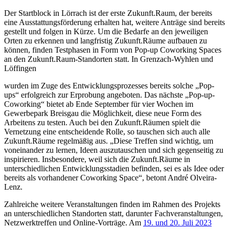
Der Startblock in Lörrach ist der erste Zukunft.Raum, der bereits
eine Ausstattungsförderung erhalten hat, weitere Anträge sind bereits
gestellt und folgen in Kürze. Um die Bedarfe an den jeweiligen
Orten zu erkennen und langfristig Zukunft.Räume aufbauen zu
können, finden Testphasen in Form von Pop-up Coworking Spaces
an den Zukunft.Raum-Standorten statt. In Grenzach-Wyhlen und
Löffingen
wurden im Zuge des Entwicklungsprozesses bereits solche „Pop-
ups“ erfolgreich zur Erprobung angeboten. Das nächste „Pop-up-
Coworking“ bietet ab Ende September für vier Wochen im
Gewerbepark Breisgau die Möglichkeit, diese neue Form des
Arbeitens zu testen. Auch bei den Zukunft.Räumen spielt die
Vernetzung eine entscheidende Rolle, so tauschen sich auch alle
Zukunft.Räume regelmäßig aus. „Diese Treffen sind wichtig, um
voneinander zu lernen, Ideen auszutauschen und sich gegenseitig zu
inspirieren. Insbesondere, weil sich die Zukunft.Räume in
unterschiedlichen Entwicklungsstadien befinden, sei es als Idee oder
bereits als vorhandener Coworking Space“, betont André Olveira-
Lenz.
Zahlreiche weitere Veranstaltungen finden im Rahmen des Projekts
an unterschiedlichen Standorten statt, darunter Fachveranstaltungen,
Netzwerktreffen und Online-Vorträge. Am
19. und 20. Juli 2023