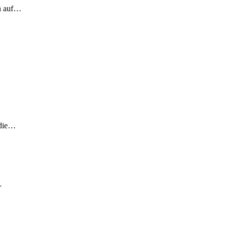
ch auf…
 die…
…