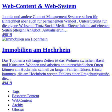
Web-Content & Web-System
Joomla und andere Content Management Systeme stehen für
Einfachheit aber auch für permanenten Wandel . Unterstützung für
die eigene Webseite! Trotz Social Media: Eigene Inhalte auf eigenen
Seiten pflegen! Angebot! Aktualisierun…
49019
Immobilien am Hochrhein
Das Topthema seit langen Zeiten ist das Wohnen zwischen Basel
und Konstanz. Wohnen und arbeiten an unterschiedlichen Orten
können am Hochrhein schnell zu langen Fahrten führen. Hinzu
kommen, die am Hochrhein wegen Fehlens einer Umgehungsstraße,
die…
49419
Tags
Besserer Content
WebContent
Archiv
Glossar