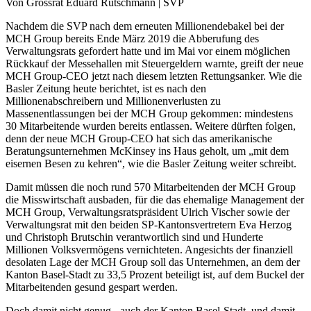
Von Grossrat Eduard Rutschmann | SVP
Nachdem die SVP nach dem erneuten Millionendebakel bei der
MCH Group bereits Ende März 2019 die Abberufung des
Verwaltungsrats gefordert hatte und im Mai vor einem möglichen
Rückkauf der Messehallen mit Steuergeldern warnte, greift der neue
MCH Group-CEO jetzt nach diesem letzten Rettungsanker. Wie die
Basler Zeitung heute berichtet, ist es nach den
Millionenabschreibern und Millionenverlusten zu
Massenentlassungen bei der MCH Group gekommen: mindestens
30 Mitarbeitende wurden bereits entlassen. Weitere dürften folgen,
denn der neue MCH Group-CEO hat sich das amerikanische
Beratungsunternehmen McKinsey ins Haus geholt, um „mit dem
eisernen Besen zu kehren“, wie die Basler Zeitung weiter schreibt.
Damit müssen die noch rund 570 Mitarbeitenden der MCH Group
die Misswirtschaft ausbaden, für die das ehemalige Management der
MCH Group, Verwaltungsratspräsident Ulrich Vischer sowie der
Verwaltungsrat mit den beiden SP-Kantonsvertretern Eva Herzog
und Christoph Brutschin verantwortlich sind und Hunderte
Millionen Volksvermögens vernichteten. Angesichts der finanziell
desolaten Lage der MCH Group soll das Unternehmen, an dem der
Kanton Basel-Stadt zu 33,5 Prozent beteiligt ist, auf dem Buckel der
Mitarbeitenden gesund gespart werden.
Doch damit nicht genug - auch der Kanton Basel-Stadt, und damit