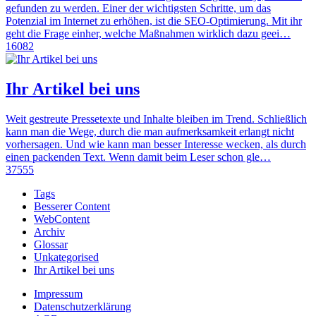
gefunden zu werden. Einer der wichtigsten Schritte, um das
Potenzial im Internet zu erhöhen, ist die SEO-Optimierung. Mit ihr
geht die Frage einher, welche Maßnahmen wirklich dazu geei…
16082
Ihr Artikel bei uns
Weit gestreute Pressetexte und Inhalte bleiben im Trend. Schließlich
kann man die Wege, durch die man aufmerksamkeit erlangt nicht
vorhersagen. Und wie kann man besser Interesse wecken, als durch
einen packenden Text. Wenn damit beim Leser schon gle…
37555
Tags
Besserer Content
WebContent
Archiv
Glossar
Unkategorised
Ihr Artikel bei uns
Impressum
Datenschutzerklärung