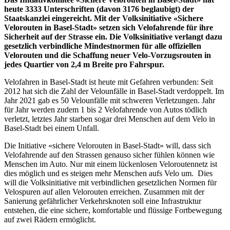
heute 3333 Unterschriften (davon 3176 beglaubigt) der
Staatskanzlei eingereicht. Mit der Volksinitiative «Sichere
Velorouten in Basel-Stadt» setzen sich Velofahrende für ihre
Sicherheit auf der Strasse ein. Die Volksinitiative verlangt dazu
gesetzlich verbindliche Mindestnormen für alle offiziellen
Velorouten und die Schaffung neuer Velo-Vorzugsrouten in
jedes Quartier von 2,4 m Breite pro Fahrspur.
Velofahren in Basel-Stadt ist heute mit Gefahren verbunden: Seit
2012 hat sich die Zahl der Velounfälle in Basel-Stadt verdoppelt. Im
Jahr 2021 gab es 50 Velounfälle mit schweren Verletzungen. Jahr
für Jahr werden zudem 1 bis 2 Velofahrende von Autos tödlich
verletzt, letztes Jahr starben sogar drei Menschen auf dem Velo in
Basel-Stadt bei einem Unfall.
Die Initiative «sichere Velorouten in Basel-Stadt» will, dass sich
Velofahrende auf den Strassen genauso sicher fühlen können wie
Menschen im Auto. Nur mit einem lückenlosen Veloroutennetz ist
dies möglich und es steigen mehr Menschen aufs Velo um. Dies
will die Volksinitiative mit verbindlichen gesetzlichen Normen für
Velospuren auf allen Velorouten erreichen. Zusammen mit der
Sanierung gefährlicher Verkehrsknoten soll eine Infrastruktur
entstehen, die eine sichere, komfortable und flüssige Fortbewegung
auf zwei Rädern ermöglicht.