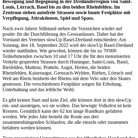
Bewegung und Begegnung in der Dreiländerregion von Saint-
Louis, Lörrach, Basel bis zu den beiden Rheinfelden. Im
Zentrum stehen autofreie Strassen sowie bunte Festplätze mit
Verpflegung, Attraktionen, Spiel und Spass.
Nach zwei Jahren Stillstand stehen die Vorzeichen wieder auf
positiv für die Durchführung des Grossanlasses. Daher hat der
Vorstand des Vereines slowUp Basel-Dreiland entschieden: Am
Sonntag, den 18. September 2022 wird der slowUp Basel-Dreiland
wieder stattfinden. Wie gewohnt, können die bis zu 70'000
Teilnehmenden zwischen 10 und 17 Uhr die für den motorisierten
Verkehr gesperrten Strassen durch Huningue, Saint-Louis, Basel,
Birsfelden, Muttenz, Pratteln, Augst, Herten, die beiden
Rheinfelden, Kaiseraugst, Grenzach-Wyhlen, Riehen, Lörrach und
Weil am Rhein beidseits der Rheins mit dem Velo oder den Skates
geniessen. Die verschiedenen Festplätze sorgen für Erholung,
Unterhaltung und das leibliche Wohl.
Es gibt keinen Start und kein Ziel, alle können dort in den slowUp
ein- und aussteigen, wo sie wollen. Das bewegte Volksfest ist kein
Rennen. Gemütlich kann der 62 km lange Rundkurs gefahren
werden. Wie jedes Jahr besteht die Route aus drei
zusammenhängenden Schlaufen, die alle einzeln oder zusammen
befahren werden können.