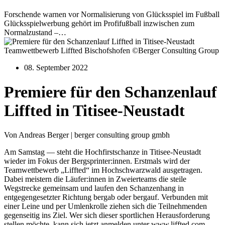
Forschende warnen vor Normalisierung von Glücksspiel im Fußball
Glücksspielwerbung gehört im Profifußball inzwischen zum
Normalzustand –…
Teamwettbewerb Liffted Bischofshofen ©Berger Consulting Group
08. September 2022
Premiere für den Schanzenlauf
Liffted in Titisee-Neustadt
Von Andreas Berger | berger consulting group gmbh
Am Samstag — steht die Hochfirstschanze in Titisee-Neustadt
wieder im Fokus der Bergsprinter:innen. Erstmals wird der
Teamwettbewerb „Liffted“ im Hochschwarzwald ausgetragen.
Dabei meistern die Läufer:innen in Zweierteams die steile
Wegstrecke gemeinsam und laufen den Schanzenhang in
entgegengesetzter Richtung bergab oder bergauf. Verbunden mit
einer Leine und per Umlenkrolle ziehen sich die Teilnehmenden
gegenseitig ins Ziel. Wer sich dieser sportlichen Herausforderung
stellen möchte, kann sich jetzt anmelden unter www.liffted.com