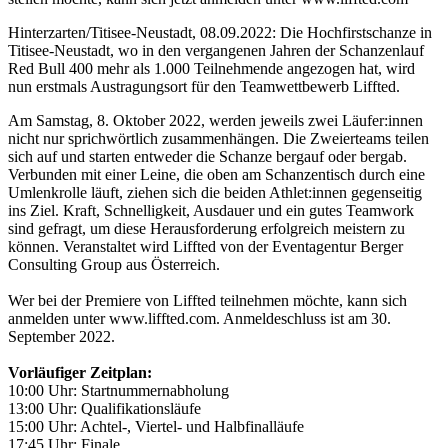
Hinterzarten/Titisee-Neustadt, 08.09.2022: Die Hochfirstschanze in
Titisee-Neustadt, wo in den vergangenen Jahren der Schanzenlauf
Red Bull 400 mehr als 1.000 Teilnehmende angezogen hat, wird
nun erstmals Austragungsort für den Teamwettbewerb Liffted.
Am Samstag, 8. Oktober 2022, werden jeweils zwei Läufer:innen
nicht nur sprichwörtlich zusammenhängen. Die Zweierteams teilen
sich auf und starten entweder die Schanze bergauf oder bergab.
Verbunden mit einer Leine, die oben am Schanzentisch durch eine
Umlenkrolle läuft, ziehen sich die beiden Athlet:innen gegenseitig
ins Ziel. Kraft, Schnelligkeit, Ausdauer und ein gutes Teamwork
sind gefragt, um diese Herausforderung erfolgreich meistern zu
können. Veranstaltet wird Liffted von der Eventagentur Berger
Consulting Group aus Österreich.
Wer bei der Premiere von Liffted teilnehmen möchte, kann sich
anmelden unter www.liffted.com. Anmeldeschluss ist am 30.
September 2022.
Vorläufiger Zeitplan:
10:00 Uhr: Startnummernabholung
13:00 Uhr: Qualifikationsläufe
15:00 Uhr: Achtel-, Viertel- und Halbfinalläufe
17:45 Uhr: Finale