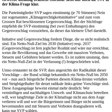
der Klima-Frage klar.
Die Parteimitglieder SVP sagen einstimmig (je 70 Stimmen) Nein
zur sogenannten „Klimagerechtigkeitsinitiative“ und zum vom
Grossen Rat beschlossenen Gegenvorschlag. Bei der Stichfrage
empfiehlt die SVP einstimmig (bei zwei Enthaltungen) den
Gegenvorschlag vorzuziehen, da dieser das kleinere Übel darstellt.
Initiative und Gegenvorschlag fordern Dinge, die so nicht realistisch
sind. Ein Netto-Null-Ziel bis 2030 (Initiative) resp. 2037
(Gegenvorschlag) ist fern jeglicher Realität und wäre nur erreichbar,
wenn die Bevölkerung und das Gewerbe mit massiven Verboten,
Steuern und Gebühren belastet werden. Es ist zudem unsinnig, dass
ein Netto-Null-Ziel in der Verfassung (!) festgeschrieben wird.
Umso erstaunter ist die SVP, dass angesichts der Radikalität dieser
Vorschläge – der Bund schlägt bekanntlich ein Netto-Null bis 2050
vor – nun auch bürgerliche Parteien diesem Klima-Irrsinn verfallen
und Steigbügelhalter für derart radikale links-grüne Vorschläge sind.
Diese Ausgangslage beweist einmal mehr deutlich: Wer
vernünftigen und nachhaltigen Umwelt- und Klimaschutz betreiben
will, wer langfristige Ziele in der Klimafrage nicht aus dem Auge
verlieren will und wer die Bürgerinnen und Bürger nicht unnötig
bevormunden und mit Steuern und Verboten drangsalieren will,
kann nur SVP wählen.