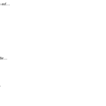
ch auf…
 die…
…