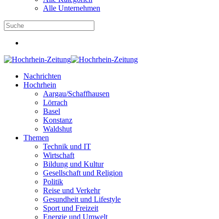
Alle Unternehmen
Nachrichten
Hochrhein
Aargau/Schaffhausen
Lörrach
Basel
Konstanz
Waldshut
Themen
Technik und IT
Wirtschaft
Bildung und Kultur
Gesellschaft und Religion
Politik
Reise und Verkehr
Gesundheit und Lifestyle
Sport und Freizeit
Energie und Umwelt