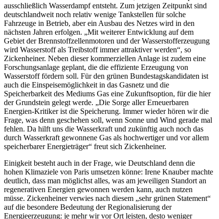
ausschließlich Wasserdampf entsteht. Zum jetzigen Zeitpunkt sind
deutschlandweit noch relativ wenige Tankstellen für solche
Fahrzeuge in Betrieb, aber ein Ausbau des Netzes wird in den
nächsten Jahren erfolgen. „Mit weiterer Entwicklung auf dem
Gebiet der Brennstoffzellenmotoren und der Wasserstofferzeugung
wird Wasserstoff als Treibstoff immer attraktiver werden“, so
Zickenheiner. Neben dieser kommerziellen Anlage ist zudem eine
Forschungsanlage geplant, die die effiziente Erzeugung von
Wasserstoff fördern soll. Für den grünen Bundestagskandidaten ist
auch die Einspeisemöglichkeit in das Gasnetz und die
Speicherbarkeit des Mediums Gas eine Zukunftsoption, für die hier
der Grundstein gelegt werde. „Die Sorge aller Erneuerbaren
Energien-Kritiker ist die Speicherung. Immer wieder hören wir die
Frage, was denn geschehen soll, wenn Sonne und Wind gerade mal
fehlen. Da hilft uns die Wasserkraft und zukünftig auch noch das
durch Wasserkraft gewonnene Gas als hochwertiger und vor allem
speicherbarer Energieträger“ freut sich Zickenheiner.
Einigkeit besteht auch in der Frage, wie Deutschland denn die
hohen Klimaziele von Paris umsetzen könne: Irene Knauber machte
deutlich, dass man möglichst alles, was am jeweiligen Standort an
regenerativen Energien gewonnen werden kann, auch nutzen
müsse. Zickenheiner verwies nach diesem „sehr grünen Statement“
auf die besondere Bedeutung der Regionalisierung der
Energieerzeugung: je mehr wir vor Ort leisten, desto weniger