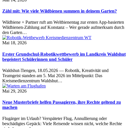
Zähl mit: Wie viele Wildbienen summen in deinem Garten?
Wildbiene + Partner ruft am Weltbienentag zur ersten App-basierten
Wildbienen-Zählung auf Konstanz – Wer gerade aufmerksam durch
den Garten…
Mai 18, 2026
Erster Grundschul-Robotikwettbewerb im Landkreis Waldshut
begeistert Schülerinnen und Schüler
Waldshut-Tiengen, 18.05.2026 — Robotik, Kreativität und
Teamgeist standen am 5. Mai 2026 im Mittelpunkt: Das
Kreismedienzentrum Waldshut…
Mai 29, 2026
Neue Musterbriefe helfen Passagieren, ihre Rechte geltend zu
machen
Flugärger im Urlaub? Verspäteter Flug, Annullierung oder
beschädigtes Gepäck: Viele Reisende wissen nicht, welche Rechte