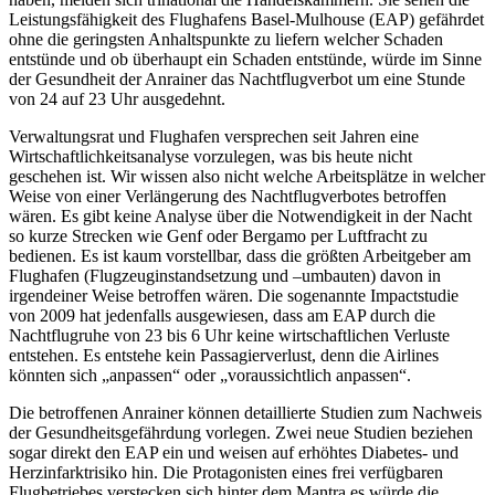
Leistungsfähigkeit des Flughafens Basel-Mulhouse (EAP) gefährdet
ohne die geringsten Anhaltspunkte zu liefern welcher Schaden
entstünde und ob überhaupt ein Schaden entstünde, würde im Sinne
der Gesundheit der Anrainer das Nachtflugverbot um eine Stunde
von 24 auf 23 Uhr ausgedehnt.
Verwaltungsrat und Flughafen versprechen seit Jahren eine
Wirtschaftlichkeitsanalyse vorzulegen, was bis heute nicht
geschehen ist. Wir wissen also nicht welche Arbeitsplätze in welcher
Weise von einer Verlängerung des Nachtflugverbotes betroffen
wären. Es gibt keine Analyse über die Notwendigkeit in der Nacht
so kurze Strecken wie Genf oder Bergamo per Luftfracht zu
bedienen. Es ist kaum vorstellbar, dass die größten Arbeitgeber am
Flughafen (Flugzeuginstandsetzung und –umbauten) davon in
irgendeiner Weise betroffen wären. Die sogenannte Impactstudie
von 2009 hat jedenfalls ausgewiesen, dass am EAP durch die
Nachtflugruhe von 23 bis 6 Uhr keine wirtschaftlichen Verluste
entstehen. Es entstehe kein Passagierverlust, denn die Airlines
könnten sich „anpassen“ oder „voraussichtlich anpassen“.
Die betroffenen Anrainer können detaillierte Studien zum Nachweis
der Gesundheitsgefährdung vorlegen. Zwei neue Studien beziehen
sogar direkt den EAP ein und weisen auf erhöhtes Diabetes- und
Herzinfarktrisiko hin. Die Protagonisten eines frei verfügbaren
Flugbetriebes verstecken sich hinter dem Mantra es würde die