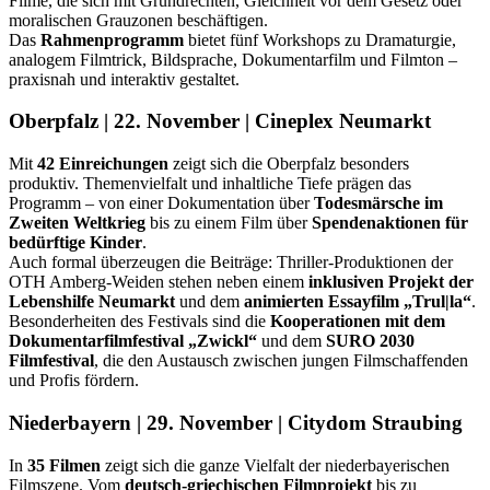
Filme, die sich mit Grundrechten, Gleichheit vor dem Gesetz oder
moralischen Grauzonen beschäftigen.
Das
Rahmenprogramm
bietet fünf Workshops zu Dramaturgie,
analogem Filmtrick, Bildsprache, Dokumentarfilm und Filmton –
praxisnah und interaktiv gestaltet.
Oberpfalz | 22. November | Cineplex Neumarkt
Mit
42 Einreichungen
zeigt sich die Oberpfalz besonders
produktiv. Themenvielfalt und inhaltliche Tiefe prägen das
Programm – von einer Dokumentation über
Todesmärsche im
Zweiten Weltkrieg
bis zu einem Film über
Spendenaktionen für
bedürftige Kinder
.
Auch formal überzeugen die Beiträge: Thriller-Produktionen der
OTH Amberg-Weiden stehen neben einem
inklusiven Projekt der
Lebenshilfe Neumarkt
und dem
animierten Essayfilm „Trul|la“
.
Besonderheiten des Festivals sind die
Kooperationen mit dem
Dokumentarfilmfestival „Zwickl“
und dem
SURO 2030
Filmfestival
, die den Austausch zwischen jungen Filmschaffenden
und Profis fördern.
Niederbayern | 29. November | Citydom Straubing
In
35 Filmen
zeigt sich die ganze Vielfalt der niederbayerischen
Filmszene. Vom
deutsch-griechischen Filmprojekt
bis zu