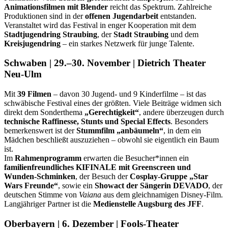
Animationsfilmen mit Blender
reicht das Spektrum. Zahlreiche
Produktionen sind in der
offenen Jugendarbeit
entstanden.
Veranstaltet wird das Festival in enger Kooperation mit dem
Stadtjugendring Straubing
, der
Stadt Straubing
und dem
Kreisjugendring
– ein starkes Netzwerk für junge Talente.
Schwaben | 29.–30. November | Dietrich Theater
Neu-Ulm
Mit
39 Filmen
– davon 30 Jugend- und 9 Kinderfilme – ist das
schwäbische Festival eines der größten. Viele Beiträge widmen sich
direkt dem Sonderthema
„Gerechtigkeit“
, andere überzeugen durch
technische Raffinesse, Stunts und Special Effects
. Besonders
bemerkenswert ist der
Stummfilm „anbäumeln“
, in dem ein
Mädchen beschließt auszuziehen – obwohl sie eigentlich ein Baum
ist.
Im
Rahmenprogramm
erwarten die Besucher*innen ein
familienfreundliches KIFINALE mit Greenscreen und
Wunden-Schminken
, der Besuch der
Cosplay-Gruppe „Star
Wars Freunde“
, sowie ein
Showact der Sängerin DEVADO
, der
deutschen Stimme von
Vaiana
aus dem gleichnamigen Disney-Film.
Langjähriger Partner ist die
Medienstelle Augsburg des JFF
.
Oberbayern | 6. Dezember | Fools-Theater