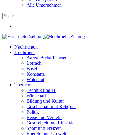
Alle Unternehmen
Nachrichten
Hochrhein
Aargau/Schaffhausen
Lörrach
Basel
Konstanz
Waldshut
Themen
Technik und IT
Wirtschaft
Bildung und Kultur
Gesellschaft und Religion
Politik
Reise und Verkehr
Gesundheit und Lifestyle
Sport und Freizeit
Energie und Umwelt