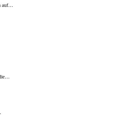
ch auf…
 die…
…