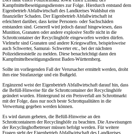
Kampfmittelbeseitigungsdienstes zur Folge. Hierdurch entstand dem
Eigenbetrieb Abfallwirtschaft des Landkreises Waldshut ein
finanzieller Schaden. Der Eigenbetrieb Abfallwirtschaft ist
erleichtert darüber, dass keine Personen- oder Sachschäden
entstanden sind. Generell wird jedoch darauf hingewiesen, dass
Munition, Granaten oder andere explosive Stoffe nicht in die
Schrottcontainer der Recyclinghöfe eingeworfen werden dürfen.
Vielmehr sind Granaten und andere Kriegswaffen, beispielsweise
auch Schwerter, Samurai- Schwerter etc., bei der nächsten
Polizeidienststelle zu melden. Diese benachrichtigt dann den
Kampfmittelbeseitigungsdienst Baden-Württemberg.
Sollte im vorliegenden Fall der Verursacher ermittelt werden, droht
ihm eine Strafanzeige und ein Bußgeld.
Ergänzend weist der Eigenbetrieb Abfallwirtschaft darauf hin, dass
die Befüll-Hinweise für die Schrottcontainer der Recyclinghöfe
geändert wurden. Hintergrund ist ein Preisverfall am Schrottmarkt
mit der Folge, dass nur noch beste Schrottqualitäten in die
Verwertung gegeben werden können.
Es wird darum gebeten, die Befüll-Hinweise an den
Schrottcontainern der Recyclinghöfe zu beachten. Die Anweisungen
der Recyclinghofbetreuer müssen befolgt werden. Für weitere
Fragen steht der Eigenbetrieb Abfallwirtschaft des Landkreises