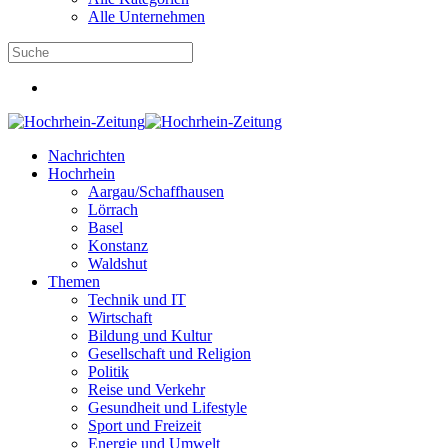
Alle Unternehmen
Nachrichten
Hochrhein
Aargau/Schaffhausen
Lörrach
Basel
Konstanz
Waldshut
Themen
Technik und IT
Wirtschaft
Bildung und Kultur
Gesellschaft und Religion
Politik
Reise und Verkehr
Gesundheit und Lifestyle
Sport und Freizeit
Energie und Umwelt