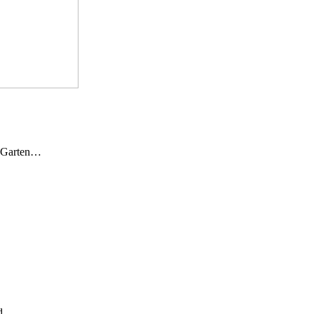
n Garten…
und…