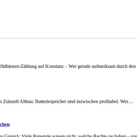
n Wildbienen-Zählung auf Konstanz – Wer gerade aufmerksam durch de
nen Zukunft Altbau: Batteriespeicher sind inzwischen profitabel. Wer…
achen
tes Gepäck: Viele Reisende wissen nicht, welche Rechte sie haben – 