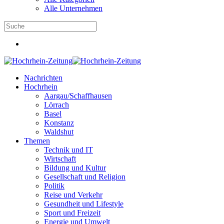
Alle Unternehmen
Nachrichten
Hochrhein
Aargau/Schaffhausen
Lörrach
Basel
Konstanz
Waldshut
Themen
Technik und IT
Wirtschaft
Bildung und Kultur
Gesellschaft und Religion
Politik
Reise und Verkehr
Gesundheit und Lifestyle
Sport und Freizeit
Energie und Umwelt