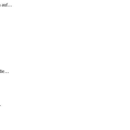
ch auf…
 die…
…