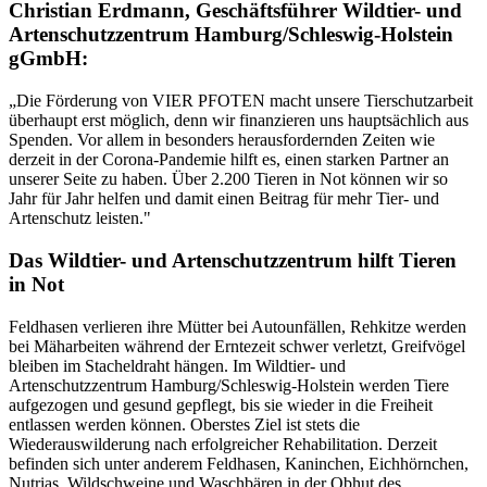
Christian Erdmann, Geschäftsführer Wildtier- und
Artenschutzzentrum Hamburg/Schleswig-Holstein
gGmbH:
„Die Förderung von VIER PFOTEN macht unsere Tierschutzarbeit
überhaupt erst möglich, denn wir finanzieren uns hauptsächlich aus
Spenden. Vor allem in besonders herausfordernden Zeiten wie
derzeit in der Corona-Pandemie hilft es, einen starken Partner an
unserer Seite zu haben. Über 2.200 Tieren in Not können wir so
Jahr für Jahr helfen und damit einen Beitrag für mehr Tier- und
Artenschutz leisten."
Das Wildtier- und Artenschutzzentrum hilft Tieren
in Not
Feldhasen verlieren ihre Mütter bei Autounfällen, Rehkitze werden
bei Mäharbeiten während der Erntezeit schwer verletzt, Greifvögel
bleiben im Stacheldraht hängen. Im Wildtier- und
Artenschutzzentrum Hamburg/Schleswig-Holstein werden Tiere
aufgezogen und gesund gepflegt, bis sie wieder in die Freiheit
entlassen werden können. Oberstes Ziel ist stets die
Wiederauswilderung nach erfolgreicher Rehabilitation. Derzeit
befinden sich unter anderem Feldhasen, Kaninchen, Eichhörnchen,
Nutrias, Wildschweine und Waschbären in der Obhut des