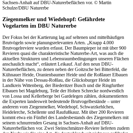
Ziegenmelker und Wiedehopf: Gefährdete
Vogelarten im DBU Naturerbe
Der Fokus bei der Kartierung lag auf seltenen und mittelhäufigen
Brutvögeln sowie planungsrelevanten Arten. „Knapp 4.000
Brutvogelreviere wurden erfasst. Der Baumpieper ist mit über 900
Revieren quasi die charakteristische Naturerbe-Art, was auch die
aktuellen Strukturen und Lebensraumbedingungen unseren Flächen
anschaulich macht“, erläutert Leikauf. Auf den neun DBU-
Naturerbeflächen, zu denen neben der Goitzsche bei Bitterfeld, die
Kühnauer Heide, Oranienbaumer Heide und die Roßlauer Elbauen
in der Nähe von Dessau-Roßlau, die Glücksburger Heide im
Landkreis Wittenberg, der Biederitzer Busch und die Ringfurther
Elbauen bei Magdeburg, Teile der Hohen Schrecke nordwestlich
von Lossa und Kellerberge bei Gardelegen zählen, dokumentierten
die Experten landesweit bedeutende Brutvogelbestände – unter
anderem vom Ziegenmelker, Wiedehopf, Schwarzkehlchen,
Heidelerche, Schellente und Raufußkauz. Mit über 200 Revieren
kommt etwa ein Fünftel des Landesbestands des Ziegenmelkers mit
seinem schnurrenden Gesang in Sachsen-Anhalt auf DBU-
Naturerbeflächen vor. Zwei Steinschmätzer-Reviere lieferten zudem