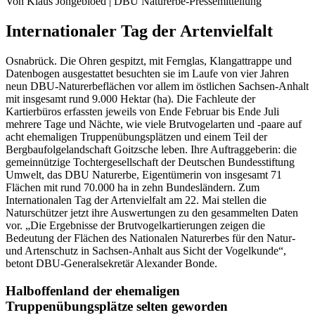
Von Klaus Jongebloed | DBU Naturerbe-Pressemitteilung
Internationaler Tag der Artenvielfalt
Osnabrück. Die Ohren gespitzt, mit Fernglas, Klangattrappe und
Datenbogen ausgestattet besuchten sie im Laufe von vier Jahren
neun DBU-Naturerbeflächen vor allem im östlichen Sachsen-Anhalt
mit insgesamt rund 9.000 Hektar (ha). Die Fachleute der
Kartierbüros erfassten jeweils von Ende Februar bis Ende Juli
mehrere Tage und Nächte, wie viele Brutvogelarten und -paare auf
acht ehemaligen Truppenübungsplätzen und einem Teil der
Bergbaufolgelandschaft Goitzsche leben. Ihre Auftraggeberin: die
gemeinnützige Tochtergesellschaft der Deutschen Bundesstiftung
Umwelt, das DBU Naturerbe, Eigentümerin von insgesamt 71
Flächen mit rund 70.000 ha in zehn Bundesländern. Zum
Internationalen Tag der Artenvielfalt am 22. Mai stellen die
Naturschützer jetzt ihre Auswertungen zu den gesammelten Daten
vor. „Die Ergebnisse der Brutvogelkartierungen zeigen die
Bedeutung der Flächen des Nationalen Naturerbes für den Natur-
und Artenschutz in Sachsen-Anhalt aus Sicht der Vogelkunde“,
betont DBU-Generalsekretär Alexander Bonde.
Halboffenland der ehemaligen
Truppenübungsplätze selten geworden