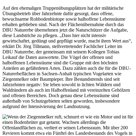
Auf den ehemaligen Truppenübungsplätzen hat der militärische
Übungsbetrieb über Jahrzehnte dafür gesorgt, dass offene,
bewuchsarme Rohbodenbiotope sowie halboffene Lebensräume
erhalten geblieben sind. Nach der Flächenübernahme durch das
DBU Naturerbe übernehmen jetzt die Naturschützer die Aufgabe,
diese Landstriche zu pflegen. „Dass hier nicht intensiv
gewirtschaftet, gedüngt und gepflügt wurde, macht ihren Wert aus“,
erklärt Dr. Jörg Tillmann, stellvertretender Fachlicher Leiter im
DBU Naturerbe, der gemeinsam mit seinem Kollegen Tobias
Leikauf die Daten auswertete. Die Vögel der offenen und
halboffenen Lebensräume sind die Gruppe mit den höchsten
Anteilen an gefährdeten Arten. Dazu zählen auch die für die DBU-
Naturerbeflächen in Sachsen-Anhalt typischen Vogelarten wie
Ziegenmelker oder Baumpieper. Ihre Bestandstrends sind seit
Jahrzehnten negativ: Sie leben sowohl in lichten Wäldern und
Waldrändern als auch im Halboffenland mit vereinzelten Gehölzen
und offenen Bereichen. Doch genau diese Lebensräume sind
außerhalb von Schutzgebieten selten geworden, insbesondere
aufgrund der Intensivierung der Landnutzung.