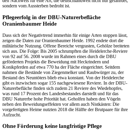
den Nachweis für eine Art, die deutschlandweit nicht nur gefährdet,
sondern vom Aussterben bedroht ist.
Pflegeerfolg in der DBU-Naturerbefläche
Oranienbaumer Heide
Dass sich der Negativtrend immerhin für einige Arten stoppen lässt,
zeigen die Daten zur Oranienbaumer Heide. 1992 endete dort die
militärische Nutzung. Offene Bereiche vergrasten, Gehölze breiteten
sich aus. Die Folge: Bis 2005 schrumpften die Heidelerche-Reviere
von 92 auf 56. 2008 wurde im Rahmen eines durch die DBU
geförderten Projekts die Beweidung mit Heckrindern und
Konikpferden auf etwa 770 ha der Fläche eingerichtet. Seitdem
nahmen die Bestände von Ziegenmelker und Raubwürger zu, der
Bestand des Neuntöters blieb etwa konstant. Von der Heidelerche
gibt es inzwischen sogar 155 nachgewiesene Reviere. In der DBU-
Naturerbefläche finden sich zudem 21 Reviere des Wiedehopfes,
was rund 17 Prozent des Landesbestandes darstellt und für das
DBU Naturerbe hohe Priorität hat. Geholfen haben den Vögeln
neben den Beweidungseffekten vor allem auch Nistkästen: Die
vorgefertigten Heime nutzten 2018 die Hälfte der Brutpaare für ihre
Aufzucht.
Ohne Förderung keine langfristige Pflege