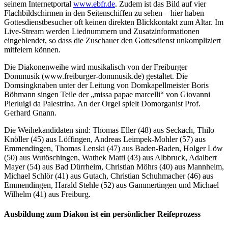
seinem Internetportal
www.ebfr.de
. Zudem ist das Bild auf vier
Flachbildschirmen in den Seitenschiffen zu sehen – hier haben
Gottesdienstbesucher oft keinen direkten Blickkontakt zum Altar. Im
Live-Stream werden Liednummern und Zusatzinformationen
eingeblendet, so dass die Zuschauer den Gottesdienst unkompliziert
mitfeiern können.
Die Diakonenweihe wird musikalisch von der Freiburger
Dommusik (www.freiburger-dommusik.de) gestaltet. Die
Domsingknaben unter der Leitung von Domkapellmeister Boris
Böhmann singen Teile der „missa papae marcelli“ von Giovanni
Pierluigi da Palestrina. An der Orgel spielt Domorganist Prof.
Gerhard Gnann.
Die Weihekandidaten sind: Thomas Eller (48) aus Seckach, Thilo
Knöller (45) aus Löffingen, Andreas Leimpek-Mohler (57) aus
Emmendingen, Thomas Lenski (47) aus Baden-Baden, Holger Löw
(50) aus Wutöschingen, Wathek Matti (43) aus Albbruck, Adalbert
Mayer (54) aus Bad Dürrheim, Christian Möhrs (40) aus Mannheim,
Michael Schlör (41) aus Gutach, Christian Schuhmacher (46) aus
Emmendingen, Harald Stehle (52) aus Gammertingen und Michael
Wilhelm (41) aus Freiburg.
Ausbildung zum Diakon ist ein persönlicher Reifeprozess