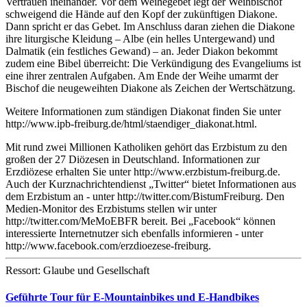
Vertrauen ineinander. Vor dem Weihegebet legt der Weihbischof
schweigend die Hände auf den Kopf der zukünftigen Diakone.
Dann spricht er das Gebet. Im Anschluss daran ziehen die Diakone
ihre liturgische Kleidung – Albe (ein helles Untergewand) und
Dalmatik (ein festliches Gewand) – an. Jeder Diakon bekommt
zudem eine Bibel überreicht: Die Verkündigung des Evangeliums ist
eine ihrer zentralen Aufgaben. Am Ende der Weihe umarmt der
Bischof die neugeweihten Diakone als Zeichen der Wertschätzung.
Weitere Informationen zum ständigen Diakonat finden Sie unter
http://www.ipb-freiburg.de/html/staendiger_diakonat.html.
Mit rund zwei Millionen Katholiken gehört das Erzbistum zu den
großen der 27 Diözesen in Deutschland. Informationen zur
Erzdiözese erhalten Sie unter http://www.erzbistum-freiburg.de.
Auch der Kurznachrichtendienst „Twitter“ bietet Informationen aus
dem Erzbistum an - unter http://twitter.com/BistumFreiburg. Den
Medien-Monitor des Erzbistums stellen wir unter
http://twitter.com/MeMoEBFR bereit. Bei „Facebook“ können
interessierte Internetnutzer sich ebenfalls informieren - unter
http://www.facebook.com/erzdioezese-freiburg.
Ressort: Glaube und Gesellschaft
Geführte Tour für E-Mountainbikes und E-Handbikes