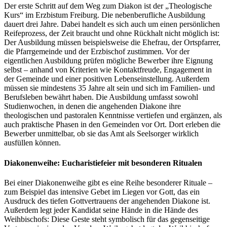
Der erste Schritt auf dem Weg zum Diakon ist der „Theologische
Kurs“ im Erzbistum Freiburg. Die nebenberufliche Ausbildung
dauert drei Jahre. Dabei handelt es sich auch um einen persönlichen
Reifeprozess, der Zeit braucht und ohne Rückhalt nicht möglich ist:
Der Ausbildung müssen beispielsweise die Ehefrau, der Ortspfarrer,
die Pfarrgemeinde und der Erzbischof zustimmen. Vor der
eigentlichen Ausbildung prüfen mögliche Bewerber ihre Eignung
selbst – anhand von Kriterien wie Kontaktfreude, Engagement in
der Gemeinde und einer positiven Lebenseinstellung. Außerdem
müssen sie mindestens 35 Jahre alt sein und sich im Familien- und
Berufsleben bewährt haben. Die Ausbildung umfasst sowohl
Studienwochen, in denen die angehenden Diakone ihre
theologischen und pastoralen Kenntnisse vertiefen und ergänzen, als
auch praktische Phasen in den Gemeinden vor Ort. Dort erleben die
Bewerber unmittelbar, ob sie das Amt als Seelsorger wirklich
ausfüllen können.
Diakonenweihe: Eucharistiefeier mit besonderen Ritualen
Bei einer Diakonenweihe gibt es eine Reihe besonderer Rituale –
zum Beispiel das intensive Gebet im Liegen vor Gott, das ein
Ausdruck des tiefen Gottvertrauens der angehenden Diakone ist.
Außerdem legt jeder Kandidat seine Hände in die Hände des
Weihbischofs: Diese Geste steht symbolisch für das gegenseitige