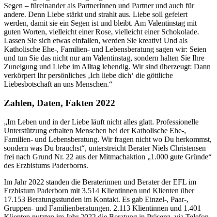
Segen – füreinander als Partnerinnen und Partner und auch für
andere. Denn Liebe stärkt und strahlt aus. Liebe soll gefeiert
werden, damit sie ein Segen ist und bleibt. Am Valentinstag mit
guten Worten, vielleicht einer Rose, vielleicht einer Schokolade.
Lassen Sie sich etwas einfallen, werden Sie kreativ! Und als
Katholische Ehe-, Familien- und Lebensberatung sagen wir: Seien
und tun Sie das nicht nur am Valentinstag, sondern halten Sie Ihre
Zuneigung und Liebe im Alltag lebendig. Wir sind überzeugt: Dann
verkörpert Ihr persönliches ‚Ich liebe dich‘ die göttliche
Liebesbotschaft an uns Menschen.“
Zahlen, Daten, Fakten 2022
„Im Leben und in der Liebe läuft nicht alles glatt. Professionelle
Unterstützung erhalten Menschen bei der Katholische Ehe-,
Familien- und Lebensberatung. Wir fragen nicht wo Du herkommst,
sondern was Du brauchst“, unterstreicht Berater Niels Christensen
frei nach Grund Nr. 22 aus der Mitmachaktion „1.000 gute Gründe“
des Erzbistums Paderborns.
Im Jahr 2022 standen die Beraterinnen und Berater der EFL im
Erzbistum Paderborn mit 3.514 Klientinnen und Klienten über
17.153 Beratungsstunden im Kontakt. Es gab Einzel-, Paar-,
Gruppen- und Familienberatungen. 2.113 Klientinnen und 1.401
Klienten nutzten im Jahr 2022 die Beratung in Präsenz, via Telefon,