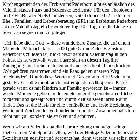
Kirchengemeinden des Erzbistums Paderborn gibt es anlässlich des
Valentinstages Paar- und Segensgottesdienste. Für den Theologen
und EFL-Berater Niels Christensen, seit Oktober 2022 Leiter der
Ehe-, Familien- und Lebensberatung (EFL) im Erzbistum Paderborn
ist der Valentinstag ein besonderer Tag: Ein Tag, um die Liebe zu
feiern, zu segnen und zu pflegen.
„‚Ich liebe dich. Gott‘ – diese wunderbare Zusage, die auf einem
Motiv der Mitmachaktion ‚1.000 gute Gründe‘ des Erzbistum
Paderborns zu lesen ist, rückt besonders am Valentinstag in den
Fokus. Es ist wertvoll, wenn Paare sich an diesem Tag ihre
Zuneigung und Liebe mitteilen und auch zeichenhaft ausdrücken:
‚Wir gehören zusammen, sind ein Paar, gehen unseren Weg
miteinander‘. Durch diese Worte und Gesten wird die Beziehung
gestärkt. Es sollte im oft auch anstrengenden Alltag eines Paares –
gerade wenn es mit Kindern zur Familie geworden ist – immer
wieder Momente geben, in denen einander die gemeinsame Liebe
mitgeteilt und gezeigt wird und durch Zeit zu zweit ihren Raum
findet. Das ist die Basis für eine verlässliche und feste Beziehung.
Worte und Zeichen der Verbundenheit und des Zusammenhalts tun
nicht nur gut, sondern sie stärken und schützen.
Wenn wir am Valentinstag die Paarbeziehung und gegenseitige
Liebe in den Mittelpunkt stellen, weil der Heilige Valentin liebevolle
Beziehungen gestiftet und gesegnet hat, dann werden wir selbst zum