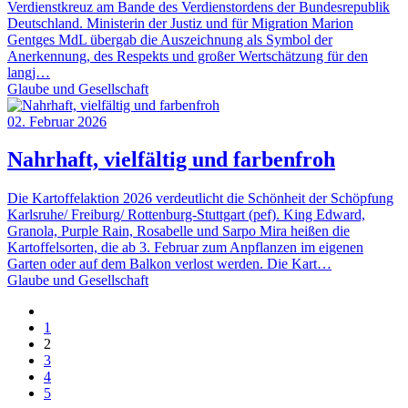
Verdienstkreuz am Bande des Verdienstordens der Bundesrepublik
Deutschland. Ministerin der Justiz und für Migration Marion
Gentges MdL übergab die Auszeichnung als Symbol der
Anerkennung, des Respekts und großer Wertschätzung für den
langj…
Glaube und Gesellschaft
02. Februar 2026
Nahrhaft, vielfältig und farbenfroh
Die Kartoffelaktion 2026 verdeutlicht die Schönheit der Schöpfung
Karlsruhe/ Freiburg/ Rottenburg-Stuttgart (pef). King Edward,
Granola, Purple Rain, Rosabelle und Sarpo Mira heißen die
Kartoffelsorten, die ab 3. Februar zum Anpflanzen im eigenen
Garten oder auf dem Balkon verlost werden. Die Kart…
Glaube und Gesellschaft
1
2
3
4
5