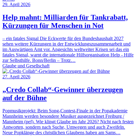
29. April 2026
Help mahnt: Milliarden für Tankrabatt,
Kürzungen für Menschen in Not
– ein fatales Signal Die Eckwerte für den Bundeshaushalt 2027
sehen weitere Kürzungen in der Entwicklungszusammenarbeit und
im Auswärtigen Amt vor. Angesichts weltweiter Krisen sei das ein
fatales Signal, warnt die internationale Hilfsorganisation Help - Hilfe
zur Selbsthilfe. Bonn/Berlin – Trotz…
Glaube und Gesellschaft
27. April 2026
„Credo Collab“-Gewinner überzeugen
auf der Bühne
Popmusikprojekt: Beim Song-Contest-Finale in der Popakademie
Mannheim werden besondere Musiker ausgezeichnet Freiburg /
Mannheim (pef). Wie klingt Glaube im Jahr 2026? Nicht nach festen
Antworten, sondern nach Suche, Umwegen und auch Zweifeln.
Neue Popklänge des christlichen Glaubens haben am Sams…