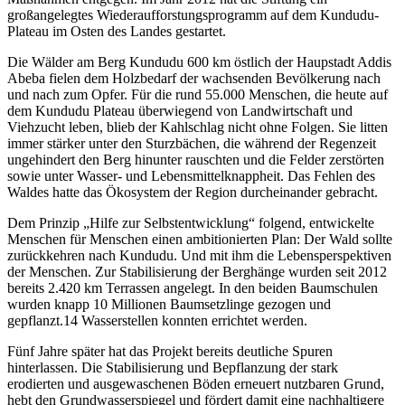
großangelegtes Wiederaufforstungsprogramm auf dem Kundudu-
Plateau im Osten des Landes gestartet.
Die Wälder am Berg Kundudu 600 km östlich der Haupstadt Addis
Abeba fielen dem Holzbedarf der wachsenden Bevölkerung nach
und nach zum Opfer. Für die rund 55.000 Menschen, die heute auf
dem Kundudu Plateau überwiegend von Landwirtschaft und
Viehzucht leben, blieb der Kahlschlag nicht ohne Folgen. Sie litten
immer stärker unter den Sturzbächen, die während der Regenzeit
ungehindert den Berg hinunter rauschten und die Felder zerstörten
sowie unter Wasser- und Lebensmittelknappheit. Das Fehlen des
Waldes hatte das Ökosystem der Region durcheinander gebracht.
Dem Prinzip „Hilfe zur Selbstentwicklung“ folgend, entwickelte
Menschen für Menschen einen ambitionierten Plan: Der Wald sollte
zurückkehren nach Kundudu. Und mit ihm die Lebensperspektiven
der Menschen. Zur Stabilisierung der Berghänge wurden seit 2012
bereits 2.420 km Terrassen angelegt. In den beiden Baumschulen
wurden knapp 10 Millionen Baumsetzlinge gezogen und
gepflanzt.14 Wasserstellen konnten errichtet werden.
Fünf Jahre später hat das Projekt bereits deutliche Spuren
hinterlassen. Die Stabilisierung und Bepflanzung der stark
erodierten und ausgewaschenen Böden erneuert nutzbaren Grund,
hebt den Grundwasserspiegel und fördert damit eine nachhaltigere