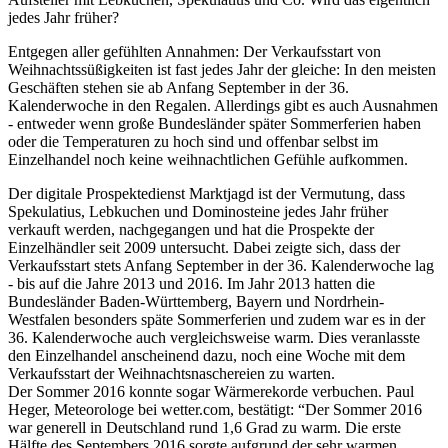
jedes Jahr früher?
Entgegen aller gefühlten Annahmen: Der Verkaufsstart von
Weihnachtssüßigkeiten ist fast jedes Jahr der gleiche: In den meisten
Geschäften stehen sie ab Anfang September in der 36.
Kalenderwoche in den Regalen. Allerdings gibt es auch Ausnahmen
- entweder wenn große Bundesländer später Sommerferien haben
oder die Temperaturen zu hoch sind und offenbar selbst im
Einzelhandel noch keine weihnachtlichen Gefühle aufkommen.
Der digitale Prospektedienst Marktjagd ist der Vermutung, dass
Spekulatius, Lebkuchen und Dominosteine jedes Jahr früher
verkauft werden, nachgegangen und hat die Prospekte der
Einzelhändler seit 2009 untersucht. Dabei zeigte sich, dass der
Verkaufsstart stets Anfang September in der 36. Kalenderwoche lag
- bis auf die Jahre 2013 und 2016. Im Jahr 2013 hatten die
Bundesländer Baden-Württemberg, Bayern und Nordrhein-
Westfalen besonders späte Sommerferien und zudem war es in der
36. Kalenderwoche auch vergleichsweise warm. Dies veranlasste
den Einzelhandel anscheinend dazu, noch eine Woche mit dem
Verkaufsstart der Weihnachtsnaschereien zu warten.
Der Sommer 2016 konnte sogar Wärmerekorde verbuchen. Paul
Heger, Meteorologe bei wetter.com, bestätigt: “Der Sommer 2016
war generell in Deutschland rund 1,6 Grad zu warm. Die erste
Hälfte des Septembers 2016 sorgte aufgrund der sehr warmen