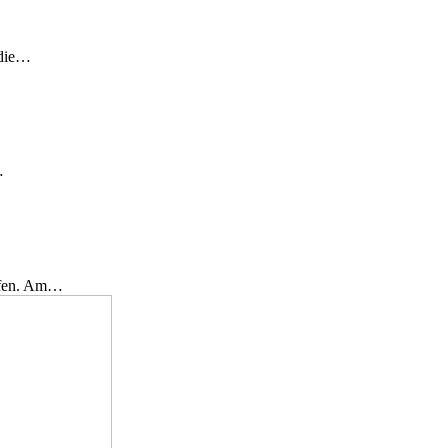
 die…
…
effen. Am…