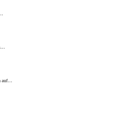
!…
em…
ch auf…