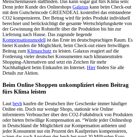
Menschenmassen stattfinden. Das kann sogar gut fürs Klima sein:
Denn jeder Kunde des Onlineshops
Galaxus
kann beim Check-out
mit dem Gutscheincode GREENDEAL kostenfrei das entstandene
CO2 kompensieren. Der Betrag wird für jedes Produkt individuell
berechnet und berücksichtigt die gesamte Wertschöpfungskette von
der Gewinnung der Rohstoffe über die Produktion bis hin zur
Lieferung nach Hause. Das zugrunde liegende
Kompensationsmodell
ist das Erste im deutschsprachigen Raum. Es
bietet Kunden die Möglichkeit, beim Check-out einen freiwilligen
Beitrag zum
Klimaschutz
zu leisten. Galaxus reagiert auf die
Forderung vieler deutscher Konsumenten nach klimaneutralen
Shopping-Alternativen und setzt ein Zeichen für mehr
Nachhaltigkeit beim Einkaufen im Internet.
Hier
finden Sie alle
Details zur Aktion.
Beim Online Shoppen unkompliziert einen Beitrag
fürs Klima leisten
Laut
bevh
kaufen die Deutschen ihre Geschenke immer häufiger
Online ein. Doch nur wenige Shops, stationär wie Online
informieren Verbraucher über den CO2-Fußabdruck von Produkten
oder bieten freiwillige Kompensation an. “Würde jeder Onlineshop
in Deutschland die Möglichkeit zur Kompensation anbieten und
jeder Konsument nur ein Prozent des Kaufpreises kompensieren,
wären das nach Angaben des bevh bei rund 20 Milliarden Euro