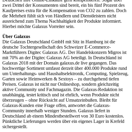
zwei Drittel der Konsumenten sind bereit, ein bis fünf Prozent des
Kaufpreises extra für die Kompensation von CO2 zu zahlen. Doch
die Mehrheit fühlt sich von Händlern und Dienstleistern nicht
ausreichend zum Thema Nachhaltigkeit der Produkte informiert.
Hierbei möchte Galaxus Vorreiter sein.
Über Galaxus
Die Galaxus Deutschland GmbH mit Sitz in Hamburg ist die
deutsche Tochtergesellschaft des Schweizer E-Commerce-
Marktführers Digitec Galaxus AG. Der Handelskonzern Migros ist
mit 70% an der Digitec Galaxus AG beteiligt. In Deutschland ist
Galaxus 2018 mit der Domain galaxus.de live gegangen. Das
hochwertige Sortiment umfasst derzeit über 400.000 Produkte rund
um Unterhaltungs- und Haushaltselektronik, Computing, Spielzeug,
Garten sowie Heimwerken & Sextoys – zu durchgehend tiefen
Preisen. Galaxus ist nicht nur Onlineshop, sondern gleichzeitig
aktive Community und Fachmagazin. Die Galaxus-Redaktion ist
unabhängig, testet kritisch und ist ehrlich, wenn Produkte nicht
überzeugen – ohne Rücksicht auf Umsatzeinbußen. Bleibt für
Galaxus-Kunden eine Frage offen, antwortet die Galaxus-
Community innerhalb weniger Stunden. Galaxus liefert in
Deutschland ab einem Mindestbestellwert von 30 Euro kostenlos.
Pünktliche Lieferungen werden über ein eigenes Lager in Krefeld
sichergestellt.