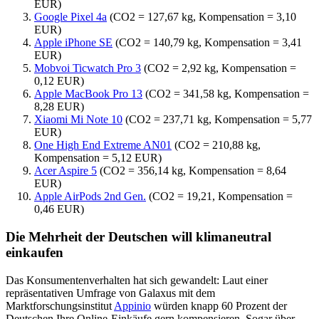
EUR)
Google Pixel 4a
(CO2 = 127,67 kg, Kompensation = 3,10
EUR)
Apple iPhone SE
(CO2 = 140,79 kg, Kompensation = 3,41
EUR)
Mobvoi Ticwatch Pro 3
(CO2 = 2,92 kg, Kompensation =
0,12 EUR)
Apple MacBook Pro 13
(CO2 = 341,58 kg, Kompensation =
8,28 EUR)
Xiaomi Mi Note 10
(CO2 = 237,71 kg, Kompensation = 5,77
EUR)
One High End Extreme AN01
(CO2 = 210,88 kg,
Kompensation = 5,12 EUR)
Acer Aspire 5
(CO2 = 356,14 kg, Kompensation = 8,64
EUR)
Apple AirPods 2nd Gen.
(CO2 = 19,21, Kompensation =
0,46 EUR)
Die Mehrheit der Deutschen will klimaneutral
einkaufen
Das Konsumentenverhalten hat sich gewandelt: Laut einer
repräsentativen Umfrage von Galaxus mit dem
Marktforschungsinstitut
Appinio
würden knapp 60 Prozent der
Deutschen Ihre Online-Einkäufe gern kompensieren. Sogar über