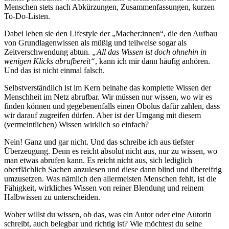
Menschen stets nach Abkürzungen, Zusammenfassungen, kurzen
To-Do-Listen.
Dabei leben sie den Lifestyle der „Macher:innen“, die den Aufbau
von Grundlagenwissen als müßig und teilweise sogar als
Zeitverschwendung abtun.
„All das Wissen ist doch ohnehin in
wenigen Klicks abrufbereit“
, kann ich mir dann häufig anhören.
Und das ist nicht einmal falsch.
Selbstverständlich ist im Kern beinahe das komplette Wissen der
Menschheit im Netz abrufbar. Wir müssen nur wissen, wo wir es
finden können und gegebenenfalls einen Obolus dafür zahlen, dass
wir darauf zugreifen dürfen. Aber ist der Umgang mit diesem
(vermeintlichen) Wissen wirklich so einfach?
Nein! Ganz und gar nicht. Und das schreibe ich aus tiefster
Überzeugung. Denn es reicht absolut nicht aus, nur zu wissen, wo
man etwas abrufen kann. Es reicht nicht aus, sich lediglich
oberflächlich Sachen anzulesen und diese dann blind und übereifrig
umzusetzen. Was nämlich den allermeisten Menschen fehlt, ist die
Fähigkeit, wirkliches Wissen von reiner Blendung und reinem
Halbwissen zu unterscheiden.
Woher willst du wissen, ob das, was ein Autor oder eine Autorin
schreibt, auch belegbar und richtig ist? Wie möchtest du seine