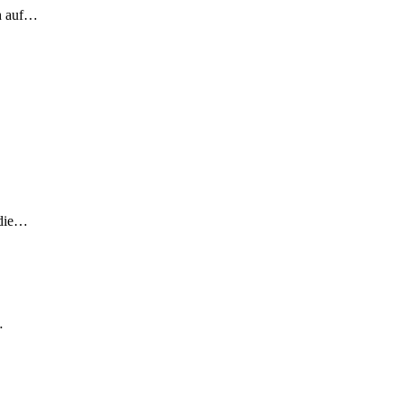
ch auf…
 die…
…