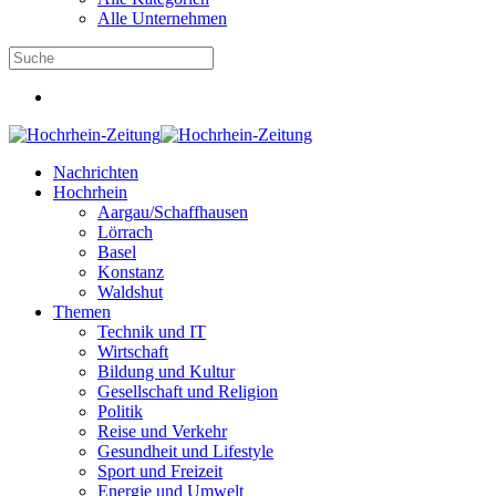
Alle Unternehmen
Nachrichten
Hochrhein
Aargau/Schaffhausen
Lörrach
Basel
Konstanz
Waldshut
Themen
Technik und IT
Wirtschaft
Bildung und Kultur
Gesellschaft und Religion
Politik
Reise und Verkehr
Gesundheit und Lifestyle
Sport und Freizeit
Energie und Umwelt