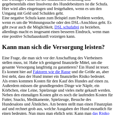
gegebenenfalls einer Insolvenz des Hundebesitzers ist die Schufa.
Hier wird alles eingetragen und festgehalten, wenn es um den
Umgang mit Geld und Schulden geht.
Eine negative Schufa kann zum Beispiel zum Problem werden,
wenn es um die Wohnungssuche oder den DSL-Anschluss geht. Es
gibt zwar auch die Möglichkeit,
DSL schufafrei
zu beziehen,
allerdings macht es insgesamt einen besseren Eindruck, wenn man
eine positive Schufaauskunft vorzeigen kann.
Kann man sich die Versorgung leisten?
Eine Frage, die man sich vor der Anschaffung des Vierbeiners
stellen muss, ist: Habe ich genügend finanzielle Mittel, um die
gesamte Versorgung langfristig zu garantieren? Ein Hund ist teuer.
Es kommt hier auf
Faktoren wie die Rasse
und die Größe an, aber
fest steht, dass der Hund immer ein finanzielles Risiko bedeutet.
Als erstes kommen Kosten für den Kauf des Hundes auf einen zu.
Außerdem müssen die grundlegenden Dinge wie Näpfe, ein
Körbchen, eine Leine, Spielzeuge und vieles mehr gekauft werden.
Neben den einmaligen Kosten gibt es noch die laufenden Kosten für
Futter, Snacks, Medikamente, Spielzeuge, Besuche des
Hundesalons und Ähnliches. Am besten stellt man einen Finanzplan
auf und rechnet grob aus, welche Ausgaben der Hund monatlich für
einen bedeuten. Nun muss man ehrlich sein: Kann man
das Risiko