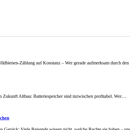
n Wildbienen-Zählung auf Konstanz – Wer gerade aufmerksam durch de
nen Zukunft Altbau: Batteriespeicher sind inzwischen profitabel. Wer…
achen
tes Gepäck: Viele Reisende wissen nicht, welche Rechte sie haben – 