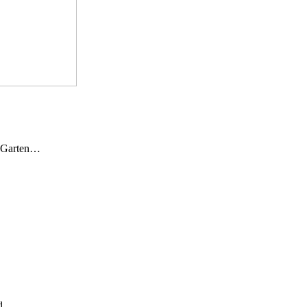
n Garten…
und…