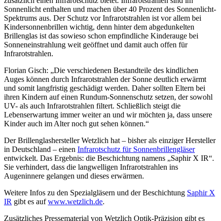
zusätzlich einen Infrarotschutz bietet. Infrarotstrahlen sind im
Sonnenlicht enthalten und machen über 40 Prozent des Sonnenlicht-
Spektrums aus. Der Schutz vor Infrarotstrahlen ist vor allem bei
Kindersonnenbrillen wichtig, denn hinter dem abgedunkelten
Brillenglas ist das sowieso schon empfindliche Kinderauge bei
Sonneneinstrahlung weit geöffnet und damit auch offen für
Infrarotstrahlen.
Florian Gisch: „Die verschiedenen Bestandteile des kindlichen
Auges können durch Infrarotstrahlen der Sonne deutlich erwärmt
und somit langfristig geschädigt werden. Daher sollten Eltern bei
ihren Kindern auf einen Rundum-Sonnenschutz setzen, der sowohl
UV- als auch Infrarotstrahlen filtert. Schließlich steigt die
Lebenserwartung immer weiter an und wir möchten ja, dass unsere
Kinder auch im Alter noch gut sehen können.“
Der Brillenglashersteller Wetzlich hat – bisher als einziger Hersteller
in Deutschland – einen
Infrarotschutz für Sonnenbrillengläser
entwickelt. Das Ergebnis: die Beschichtung namens „Saphir X IR“.
Sie verhindert, dass die langwelligen Infrarotstrahlen ins
Augeninnere gelangen und dieses erwärmen.
Weitere Infos zu den Spezialgläsern und der Beschichtung
Saphir X
IR
gibt es auf
www.wetzlich.de
.
Zusätzliches Pressematerial von Wetzlich Optik-Präzision gibt es