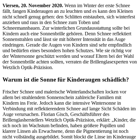
Viersen, 20
. November 2020.
Wenn im Winter der erste Schnee
fällt, fangen Kinderaugen an zu leuchten und es kann den Kleinen
nicht schnell genug gehen: den Schlitten entstauben, sich winterfest
anziehen und raus in den Schnee zum Toben und
Schneemannbauen. Zur winterlichen Grundausstattung sollte bei
Kindern auch eine Sonnenbrille gehören. Denn Schnee reflektiert
Sonnenstrahlen und lässt sie mit höherer Intensität in das Auge
eindringen. Gerade die Augen von Kindern sind sehr empfindlich
und bedürfen eines besonders hohen Schutzes. Wie sie richtig vor
der Wintersonne geschützt werden und worauf Eltern bei der Wahl
der Sonnenbrille achten sollten, verraten die Brillenglasexperten von
Wetzlich Optik-Präzision.
Warum ist die Sonne für Kinderaugen schädlich?
Frischer Schnee und malerische Winterlandschaften locken vor
allem bei strahlendem Sonnenschein zahlreiche Familien mit
Kindern ins Freie. Jedoch kann die intensive Wintersonne in
Verbindung mit reflektierendem Schnee auf lange Sicht Schäden im
Auge verursachen. Florian Gisch, Geschäftsführer des
Brillenglasherstellers Wetzlich Optik-Präzision, erklärt: „Kinder, die
sich noch im Wachstum befinden, haben größere Pupillen und
klarere Linsen als Erwachsene, denn die Pigmentierung ist noch
nicht vollständig ausgebildet. Somit blockt die Linse im Kinderauge