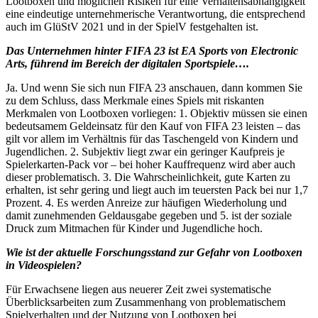
Lootboxen und möglichen Risiken für eine Verhaltensabhängigkeit
eine eindeutige unternehmerische Verantwortung, die entsprechend
auch im GlüStV 2021 und in der SpielV festgehalten ist.
Das Unternehmen hinter FIFA 23 ist EA Sports von Electronic
Arts, führend im Bereich der digitalen Sportspiele….
Ja. Und wenn Sie sich nun FIFA 23 anschauen, dann kommen Sie
zu dem Schluss, dass Merkmale eines Spiels mit riskanten
Merkmalen von Lootboxen vorliegen: 1. Objektiv müssen sie einen
bedeutsamem Geldeinsatz für den Kauf von FIFA 23 leisten – das
gilt vor allem im Verhältnis für das Taschengeld von Kindern und
Jugendlichen. 2. Subjektiv liegt zwar ein geringer Kaufpreis je
Spielerkarten-Pack vor – bei hoher Kauffrequenz wird aber auch
dieser problematisch. 3. Die Wahrscheinlichkeit, gute Karten zu
erhalten, ist sehr gering und liegt auch im teuersten Pack bei nur 1,7
Prozent. 4. Es werden Anreize zur häufigen Wiederholung und
damit zunehmenden Geldausgabe gegeben und 5. ist der soziale
Druck zum Mitmachen für Kinder und Jugendliche hoch.
Wie ist der aktuelle Forschungsstand zur Gefahr von Lootboxen
in Videospielen?
Für Erwachsene liegen aus neuerer Zeit zwei systematische
Überblicksarbeiten zum Zusammenhang von problematischem
Spielverhalten und der Nutzung von Lootboxen bei