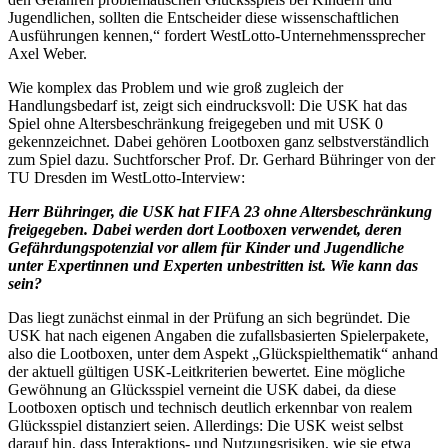
Jugendlichen, sollten die Entscheider diese wissenschaftlichen
Ausführungen kennen,“ fordert WestLotto-Unternehmenssprecher
Axel Weber.
Wie komplex das Problem und wie groß zugleich der
Handlungsbedarf ist, zeigt sich eindrucksvoll: Die USK hat das
Spiel ohne Altersbeschränkung freigegeben und mit USK 0
gekennzeichnet. Dabei gehören Lootboxen ganz selbstverständlich
zum Spiel dazu. Suchtforscher Prof. Dr. Gerhard Bühringer von der
TU Dresden im WestLotto-Interview:
Herr Bühringer, die USK hat FIFA 23 ohne Altersbeschränkung
freigegeben. Dabei werden dort Lootboxen verwendet, deren
Gefährdungspotenzial vor allem für Kinder und Jugendliche
unter Expertinnen und Experten unbestritten ist. Wie kann das
sein?
Das liegt zunächst einmal in der Prüfung an sich begründet. Die
USK hat nach eigenen Angaben die zufallsbasierten Spielerpakete,
also die Lootboxen, unter dem Aspekt „Glückspielthematik“ anhand
der aktuell gültigen USK-Leitkriterien bewertet. Eine mögliche
Gewöhnung an Glücksspiel verneint die USK dabei, da diese
Lootboxen optisch und technisch deutlich erkennbar von realem
Glücksspiel distanziert seien. Allerdings: Die USK weist selbst
darauf hin, dass Interaktions- und Nutzungsrisiken, wie sie etwa