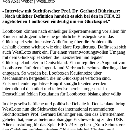
Von Axel Weber | WestLotto
- Interview mit Suchtforscher Prof. Dr. Gerhard Bühringer:
„Nach üblicher Definition handelt es sich bei den in FIFA 23
angebotenen Lootboxen eindeutig um ein Glücksspiel.“
Lootboxen können nach einhelliger Expertenmeinung vor allem für
Kinder und Jugendliche eine gefährliche Einstiegsluke in das
Glücksspiel sein. Intensive Aufklärung über die Problematik ist
deshalb ebenso wichtig wie eine klare Regulierung. Dafür setzt sich
auch WestLotto stark ein. Für einen verantwortungsvollen Umgang
mit dem Glücksspiel stehen die lizenzierten und legalen
Glücksspielanbieter in Deutschland. Ein unreguliertes Angebot von
Lootboxen läuft dem Jugend- und Verbraucherschutz allerdings klar
entgegen. So werden bei Lootboxen Kaufanreize über
Mechanismen hergestellt, die im Glücksspiel verboten sind.
Entsprechende regulative Eingriffsmöglichkeiten werden
international diskutiert und teilweise bereits umgesetzt. In
Deutschland fehlen Regularien für Lootboxen bislang aber völlig.
In die gesellschaftliche und politische Debatte in Deutschland bringt
WestLotto nun die Sichtweise des international renommierten
Suchtforschers Prof. Gerhard Bühringer ein, den das Unternehmen
gebeten hat, eine anbieterunabhängige Erstbewertung zu der USK-
Alterseinstufung für das Spiel FIFA 23 zu geben. „Zum Schutz vor
den Gefahren problematischen Glücksspiels bei Kindern und