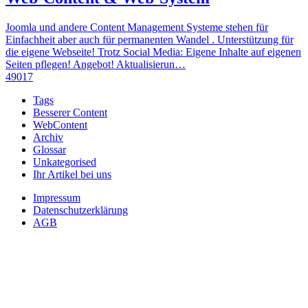
Joomla und andere Content Management Systeme stehen für
Einfachheit aber auch für permanenten Wandel . Unterstützung für
die eigene Webseite! Trotz Social Media: Eigene Inhalte auf eigenen
Seiten pflegen! Angebot! Aktualisierun…
49017
Tags
Besserer Content
WebContent
Archiv
Glossar
Unkategorised
Ihr Artikel bei uns
Impressum
Datenschutzerklärung
AGB