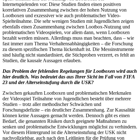
Internetspielenden vor: Diese Studien finden einen positiven
korrelativen Zusammenhang zwischen der hohen Nutzung von
Lootboxen und exzessiver wie auch problematischer Video-
Spielteilnahme. Die sehr wenigen Studien mit Jugendlichen zeigen
ebenfalls einen Zusammenhang zwischen Lootbox-Nutzung und
problematischen Videospielen, vor allem dann, wenn Lootboxen
bezahlt werden müssen. Allerdings muss man beachten, dass – wie
fast immer zum Thema Verhaltensabhängigkeiten – die Forschung
zu diesem spezifischen Thema lückenhaft ist. Die Messinstrumente
sind häufig nicht standardisiert, die Stichproben verzerrt, es fehlt an
Studien, die kausale Aussagen erlauben.
Das Problem der fehlenden Regelungen für Lootboxen wird auch
hier deutlich. Was bedeutet das aus Ihrer Sicht im Fall von FIFA
23 und der Alterseinstufung durch die USK?
Zwischen gekauften Lootboxen und problematischen Merkmalen
der Videospiel Teilnahme von Jugendlichen besteht über mehrere
Studien – trotz aller methodischer Schwächen und
Forschungsdefizite – ein deutlicher Zusammenhang. Zur Kausalität
können keine Aussagen gemacht werden. Dennoch gibt es einen
Bedarf, die genannten Risiken durch geeignete Maßnahmen zu
senken und problematische Entwicklungen möglichst zu verhindern.
Vor diesem Hintergrund ist die Alterseinstufung der USK nicht
nachvollziehbar, auch nach den Leitlinien für die Prüfung von