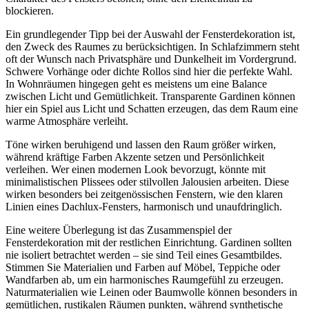
blockieren.
Ein grundlegender Tipp bei der Auswahl der Fensterdekoration ist,
den Zweck des Raumes zu berücksichtigen. In Schlafzimmern steht
oft der Wunsch nach Privatsphäre und Dunkelheit im Vordergrund.
Schwere Vorhänge oder dichte Rollos sind hier die perfekte Wahl.
In Wohnräumen hingegen geht es meistens um eine Balance
zwischen Licht und Gemütlichkeit. Transparente Gardinen können
hier ein Spiel aus Licht und Schatten erzeugen, das dem Raum eine
warme Atmosphäre verleiht.
Töne wirken beruhigend und lassen den Raum größer wirken,
während kräftige Farben Akzente setzen und Persönlichkeit
verleihen. Wer einen modernen Look bevorzugt, könnte mit
minimalistischen Plissees oder stilvollen Jalousien arbeiten. Diese
wirken besonders bei zeitgenössischen Fenstern, wie den klaren
Linien eines Dachlux-Fensters, harmonisch und unaufdringlich.
Eine weitere Überlegung ist das Zusammenspiel der
Fensterdekoration mit der restlichen Einrichtung. Gardinen sollten
nie isoliert betrachtet werden – sie sind Teil eines Gesamtbildes.
Stimmen Sie Materialien und Farben auf Möbel, Teppiche oder
Wandfarben ab, um ein harmonisches Raumgefühl zu erzeugen.
Naturmaterialien wie Leinen oder Baumwolle können besonders in
gemütlichen, rustikalen Räumen punkten, während synthetische