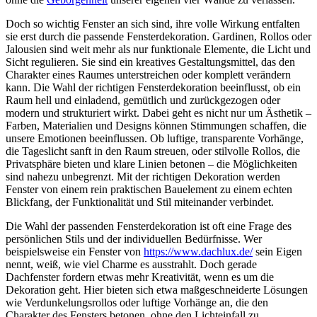
Doch so wichtig Fenster an sich sind, ihre volle Wirkung entfalten
sie erst durch die passende Fensterdekoration. Gardinen, Rollos oder
Jalousien sind weit mehr als nur funktionale Elemente, die Licht und
Sicht regulieren. Sie sind ein kreatives Gestaltungsmittel, das den
Charakter eines Raumes unterstreichen oder komplett verändern
kann. Die Wahl der richtigen Fensterdekoration beeinflusst, ob ein
Raum hell und einladend, gemütlich und zurückgezogen oder
modern und strukturiert wirkt. Dabei geht es nicht nur um Ästhetik –
Farben, Materialien und Designs können Stimmungen schaffen, die
unsere Emotionen beeinflussen. Ob luftige, transparente Vorhänge,
die Tageslicht sanft in den Raum streuen, oder stilvolle Rollos, die
Privatsphäre bieten und klare Linien betonen – die Möglichkeiten
sind nahezu unbegrenzt. Mit der richtigen Dekoration werden
Fenster von einem rein praktischen Bauelement zu einem echten
Blickfang, der Funktionalität und Stil miteinander verbindet.
Die Wahl der passenden Fensterdekoration ist oft eine Frage des
persönlichen Stils und der individuellen Bedürfnisse. Wer
beispielsweise ein Fenster von
https://www.dachlux.de/
sein Eigen
nennt, weiß, wie viel Charme es ausstrahlt. Doch gerade
Dachfenster fordern etwas mehr Kreativität, wenn es um die
Dekoration geht. Hier bieten sich etwa maßgeschneiderte Lösungen
wie Verdunkelungsrollos oder luftige Vorhänge an, die den
Charakter des Fensters betonen, ohne den Lichteinfall zu