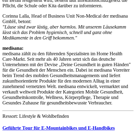
ein Befall festgestellt wird, besteht laut Infektionsschutzgesetz die
Pflicht, die Schule oder Kita darüber zu informieren.
Corinna Lalla, Head of Business Unit Non-Medical der medisana
GmbH, betont:
"Läuse sind zwar lästig, aber harmlos. Mit unserem Läusekamm
lässt sich das Problem hygienisch, schnell und ganz ohne
Medikamente in den Griff bekommen."
medisana:
medisana zählt zu den führenden Spezialisten im Home Health
Care-Markt. Seit mehr als 40 Jahren setzt sich das deutsche
Unternehmen mit der Devise „Deine Gesundheit in guten Händen"
für die Gesundheit der Menschen ein. Dabei ist medisana Vorreiter
beim Trend des mobilen Gesundheitsmanagements und liefert
zukunftsorientierte Produkte für den modernen Alltag in einer
zunehmend vernetzten Welt. medisana entwickelt, vermarktet und
verkauft weltweit Produkte der Kategorien Mobile Gesundheit,
Gesundheitskontrolle, Wellness, Körperpflege, Therapie und
Gesundes Zuhause für gesundheitsbewusste Verbraucher.
Ressort: Lifestyle & Wohlbefinden
Geführte Tour für E-Mountainbikes und E-Handbikes