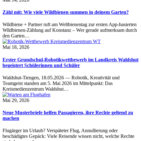
Zähl mit: Wie viele Wildbienen summen in deinem Garten?
Wildbiene + Partner ruft am Weltbienentag zur ersten App-basierten
Wildbienen-Zählung auf Konstanz – Wer gerade aufmerksam durch
den Garten…
Mai 18, 2026
Erster Grundschul-Robotikwettbewerb im Landkreis Waldshut
begeistert Schülerinnen und Schüler
Waldshut-Tiengen, 18.05.2026 — Robotik, Kreativität und
Teamgeist standen am 5. Mai 2026 im Mittelpunkt: Das
Kreismedienzentrum Waldshut…
Mai 29, 2026
Neue Musterbriefe helfen Passagieren, ihre Rechte geltend zu
machen
Flugärger im Urlaub? Verspäteter Flug, Annullierung oder
beschädigtes Gepäck: Viele Reisende wissen nicht, welche Rechte