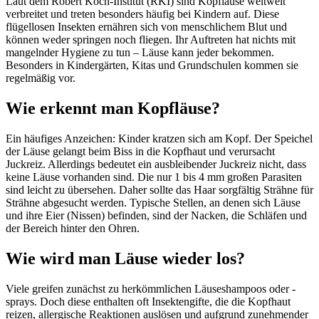
Laut dem Robert Koch-Institut (RKI) sind Kopfläuse weltweit
verbreitet und treten besonders häufig bei Kindern auf. Diese
flügellosen Insekten ernähren sich von menschlichem Blut und
können weder springen noch fliegen. Ihr Auftreten hat nichts mit
mangelnder Hygiene zu tun – Läuse kann jeder bekommen.
Besonders in Kindergärten, Kitas und Grundschulen kommen sie
regelmäßig vor.
Wie erkennt man Kopfläuse?
Ein häufiges Anzeichen: Kinder kratzen sich am Kopf. Der Speichel
der Läuse gelangt beim Biss in die Kopfhaut und verursacht
Juckreiz. Allerdings bedeutet ein ausbleibender Juckreiz nicht, dass
keine Läuse vorhanden sind. Die nur 1 bis 4 mm großen Parasiten
sind leicht zu übersehen. Daher sollte das Haar sorgfältig Strähne für
Strähne abgesucht werden. Typische Stellen, an denen sich Läuse
und ihre Eier (Nissen) befinden, sind der Nacken, die Schläfen und
der Bereich hinter den Ohren.
Wie wird man Läuse wieder los?
Viele greifen zunächst zu herkömmlichen Läuseshampoos oder -
sprays. Doch diese enthalten oft Insektengifte, die die Kopfhaut
reizen, allergische Reaktionen auslösen und aufgrund zunehmender