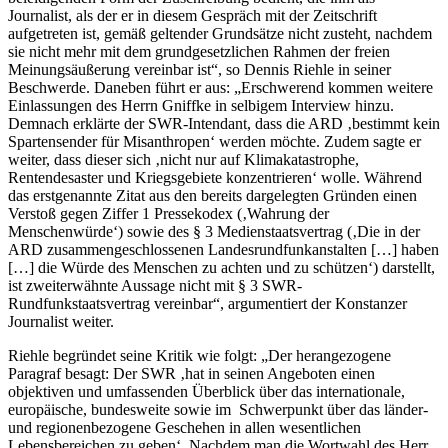
Journalist, als der er in diesem Gespräch mit der Zeitschrift
aufgetreten ist, gemäß geltender Grundsätze nicht zusteht, nachdem
sie nicht mehr mit dem grundgesetzlichen Rahmen der freien
Meinungsäußerung vereinbar ist“, so Dennis Riehle in seiner
Beschwerde. Daneben führt er aus: „Erschwerend kommen weitere
Einlassungen des Herrn Gniffke in selbigem Interview hinzu.
Demnach erklärte der SWR-Intendant, dass die ARD ‚bestimmt kein
Spartensender für Misanthropen‘ werden möchte. Zudem sagte er
weiter, dass dieser sich ‚nicht nur auf Klimakatastrophe,
Rentendesaster und Kriegsgebiete konzentrieren‘ wolle. Während
das erstgenannte Zitat aus den bereits dargelegten Gründen einen
Verstoß gegen Ziffer 1 Pressekodex (‚Wahrung der
Menschenwürde‘) sowie des § 3 Medienstaatsvertrag (‚Die in der
ARD zusammengeschlossenen Landesrundfunkanstalten […] haben
[…] die Würde des Menschen zu achten und zu schützen‘) darstellt,
ist zweiterwähnte Aussage nicht mit § 3 SWR-
Rundfunkstaatsvertrag vereinbar“, argumentiert der Konstanzer
Journalist weiter.
Riehle begründet seine Kritik wie folgt: „Der herangezogene
Paragraf besagt: Der SWR ‚hat in seinen Angeboten einen
objektiven und umfassenden Überblick über das internationale,
europäische, bundesweite sowie im Schwerpunkt über das länder-
und regionenbezogene Geschehen in allen wesentlichen
Lebensbereichen zu geben‘. Nachdem man die Wortwahl des Herr