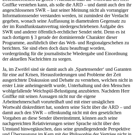
Gniffke verstehen kann, als solle die ARD – und damit auch den ihr
angeschlossenen SWR – laut seiner Meinung nicht als vorrangiger
Informationssender verstanden werden, ist zumindest der Verdacht
gegeben, wonach seine Auffassung in diametralem Gegensatz zu
der im Rundfunkstaatsvertrag niedergeschriebenen Aufgabe des
SWR und anderer öffentlich-rechtlicher Sendet steht. Denn es ist
nach dortigem § 3 gerade der dominierende Charakter dieser
Programme, ausführlich über das Welt- und Regionalgeschehen zu
berichten. Sie sind eben doch dazu beauftragt worden,
vordergründig für die journalistische Wiedergabe und Einordnung
der aktuellen Nachrichten zu sorgen.
Ja, im Zweifel sind sie damit auch als ‚Spartensender‘ und Garanten
für eine auf Krisen, Herausforderungen und Probleme der Zeit
ausgerichtete Diskussion und Debatte zu verstehen, welchen nicht in
erster Linie anheimgestellt wurde, Unterhaltung und den Menschen
wohlgefallende Weichspül-Belustigung anzubieten. Nachdem Herr
Gniffke mit seinen Aussagen nicht nur die eigene
Arbeitnehmerschaft vorurteilhaft und mit einer unsäglichen
Wortwahl diskreditiert hat, sondern seine Sicht über die ARD – und
damit auch den SWR – offenkundig nicht mit den gesetzlichen
Vorgaben an diese Sender übereinstimmt, können auch seine
nachgereichten Relativierungen seiner Sprache nicht über den
Umstand hinwegtäuschen, dass seine grundlegendende Perspektive
und Überzeugung im Kern mit der Philosophie der Verträge nicht in