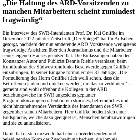
„Die Haltung des ARD-Vorsitzenden zu
manchen Mitarbeitern scheint zumindest
fragwürdig“
Ein Interview des SWR-Intendanten Prof. Dr. Kai Gniffke im
Dezember 2022 mit der Zeitschrift „Der Spiegel“ hat für Aufsehen
gesorgt, nachdem der nun amtierende ARD-Vorsitzende wenigstens
fragwürdige Ansichten über den Journalismus und die Mitarbeiter
seines eigenen Hauses geäußert hat. Die Einlassungen haben den
Konstanzer Autor und Publizist Dennis Riehle veranlasst, beim
Rundfunkrat des Südwestrundfunks Beschwerde gegen Gniffke
einzubringen. In seiner Eingabe formuliert der 37-Jährige: „Die
Formulierung des Herrn Gniffke (‚Ich weiß schon, dass die
Betroffenen jaulen und quieken werden, um das zu verhindern‘ –
gemeint sind wohl offenbar die Kollegen in der ARD
beziehungsweise im SWR angesichts geplanter
Programmkürzungen) offenbart ein skurriles, befremdliches und
nicht hinzunehmendes Verständnis des Intendanten des SWR
gegenüber seinen Mitarbeitern. Herr Gniffke bedient sich einer
Bildsprache, welche dazu geeignet ist, Menschen herabzuwürdigen
und sie zu animalisieren.
Damit hat er sich unzweifelhaft einer ehrverletzenden und
beleidigenden Form der Zuschreibung bedient, die ihm als