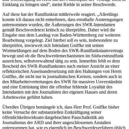
Einklang zu bringen sind“, meint Riehle in seiner Beschwerde.
Auf diese hat der Rundfunkrat mittlerweile reagiert. „Allerdings
konnte ich daraus nicht entnehmen, dass ernsthafte Anstrengungen
unternommen wurden, die Äußerungen des SWR-Intendanten
gemäß Beschwerdetext kritisch zu überprüfen. Daher wird die
Eingabe nun dem Landtag von Baden-Württemberg zur weiteren
Bearbeitung vorgelegt. Ziel hierbei soll es sein, insbesondere zu
überprüfen, inwieweit sich Intendant Gniffke mit seinen
Wortmeldungen auf dem Boden des SWR-Rundfunkstaatsvertrags
bewegt und ob die Beschwerdemechanismen im Südwestrundfunk
ausreichen, selbstverwaltend tätig zu sein. Immerhin fehlt es dem
Bescheid des SWR-Rundfunkrates nach meiner Ansicht an einer
reflektorischen Auseinandersetzung mit den Haltungen von Herrn
Gniffke, die nicht nur in journalistischen Kreisen, sondern auch in
den Mitarbeitervertretungen des SWR für massives Unverständnis
und eine Entrüstung über die offenbar fehlende Loyalität des
Intendanten mit den Journalisten des eigenen Hauses und deren
Arbeitsweise geführt haben.
Überdies Übrigen bemängele ich, dass Herr Prof. Gniffke bisher
keine Versuche der substanziellen Entkräftigung seiner
öffentlichkeitswirksam dargebrachten Pauschalkritik am
Journalismus der ARD und ihrer angeschlossenen Anstalten
unternommen hat, wie es eigentlich im Beschwerdeverfahren üblich