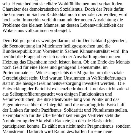
sein. Heute bedient sie elitäre Wohlfühlthemen und verkauft den
Charakter des demokratischen Sozialismus. Doch der Preis dafür,
die Gruenen in Sachen Radikalität noch überholen zu wollen, wird
hoch sein. Immerhin verfehlt man mit der neuen Ausrichtung die
Probleme des kleinen Mannes, an dessen Lebenswirklichkeit der
Wokeismus vollkommen vorbeigeht.
Dem Bürger geht es weniger darum, ob in Deutschland gegendert,
die Seenotrettung im Mittelmeer heiliggesprochen und die
Bundesrepublik zum Vorreiter in Sachen Klimaneutralität wird. Ihn
berührt die Frage, ob er sich nach der Anschaffung einer neuen
Heizung das Eigenheim noch leisten kann. Ob am Ende des Monats
noch Geld für eine Hose und genügend Lebensmittel im
Portemonnaie ist. Wie es angesichts der Migration um die soziale
Gerechtigkeit steht. Und warum Unsummen in Waffenlieferungen
statt in die hiesige Gesundheitsversorgung investiert werden. Die
Entwicklung der Partei ist existenzbedrohend. Und das nicht zuletzt
aus Selbstprofilierungssucht von einigen Funktionären und
Verantwortlichen, die ihre Idealvorstellung von Politik und das
Eigeninteresse über die Integrität und die ursprüngliche Botschaft
der Linken für mehr Pazifismus, Solidarität und Pluralismus stellen.
Exemplarisch für die Überheblichkeit einiger Vertreter steht die
Nominierung der Aktivistin Rackete, an der die Basis nicht
partizipieren konnte. Es zählt nun nicht mehr Pragmatismus, sondern
Mainstream. Dadurch wird Raum geschaffen für eine neue