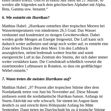
einen neuen ersetzt. Gibt es in einem Jahr mehr als 21 Stürme, so
werden alle folgenden nach dem griechischen Alphabet mit Alpha,
Beta, Gamma usw. benannt.“
6. Wie entsteht ein Hurrikan?
Matthias Habel: „Hurrikane entstehen über tropischen Meeren bei
Wassertemperaturen von mindestens 26,5 Grad. Das Wasser
verdunstet und kondensiert zu riesigen Gewitterwolken. Dabei
werden große Mengen an Energie freigesetzt. Die Luft kann sich
dadurch weiter aufheizen und steigt noch weiter auf, es entsteht eine
Zone tiefen Drucks über dem Meer. Um den Luftdruck
auszugleichen, strömt bodennah weitere feuchte und somit
energiereiche Luft in das Zentrum des Sturms, der sich daher immer
weiter verstärken kann. Die Corioliskraft schließlich versetzt die
zuströmenden Luftmassen in Rotation, so dass ein großflächiger
Wirbel entsteht.“
7. Wann treten die meisten Hurrikane auf?
Matthias Habel: „97 Prozent aller tropischen Stürme über dem
Nordatlantik treten von Juni bis November auf. Diese Monate
umfassen somit die nordatlantische Hurrikan-Saison. Anfangs ist
Sturm-Aktivität nur sehr schwach. Sie nimmt im August dann
deutlich zu und erreicht ihren Höhepunkt Anfang bis Mitte
September. Dann treten im Durchschnitt bis zu 4 tropische Stürme