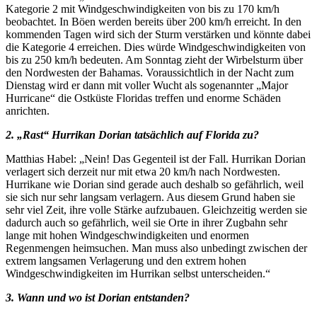
Kategorie 2 mit Windgeschwindigkeiten von bis zu 170 km/h
beobachtet. In Böen werden bereits über 200 km/h erreicht. In den
kommenden Tagen wird sich der Sturm verstärken und könnte dabei
die Kategorie 4 erreichen. Dies würde Windgeschwindigkeiten von
bis zu 250 km/h bedeuten. Am Sonntag zieht der Wirbelsturm über
den Nordwesten der Bahamas. Voraussichtlich in der Nacht zum
Dienstag wird er dann mit voller Wucht als sogenannter „Major
Hurricane“ die Ostküste Floridas treffen und enorme Schäden
anrichten.
2. „Rast“ Hurrikan Dorian tatsächlich auf Florida zu?
Matthias Habel: „Nein! Das Gegenteil ist der Fall. Hurrikan Dorian
verlagert sich derzeit nur mit etwa 20 km/h nach Nordwesten.
Hurrikane wie Dorian sind gerade auch deshalb so gefährlich, weil
sie sich nur sehr langsam verlagern. Aus diesem Grund haben sie
sehr viel Zeit, ihre volle Stärke aufzubauen. Gleichzeitig werden sie
dadurch auch so gefährlich, weil sie Orte in ihrer Zugbahn sehr
lange mit hohen Windgeschwindigkeiten und enormen
Regenmengen heimsuchen. Man muss also unbedingt zwischen der
extrem langsamen Verlagerung und den extrem hohen
Windgeschwindigkeiten im Hurrikan selbst unterscheiden.“
3. Wann und wo ist Dorian entstanden?