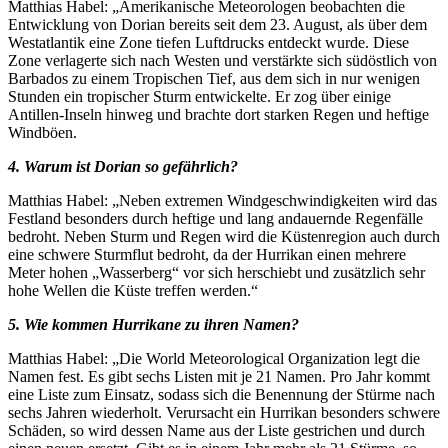
Matthias Habel: „Amerikanische Meteorologen beobachten die
Entwicklung von Dorian bereits seit dem 23. August, als über dem
Westatlantik eine Zone tiefen Luftdrucks entdeckt wurde. Diese
Zone verlagerte sich nach Westen und verstärkte sich südöstlich von
Barbados zu einem Tropischen Tief, aus dem sich in nur wenigen
Stunden ein tropischer Sturm entwickelte. Er zog über einige
Antillen-Inseln hinweg und brachte dort starken Regen und heftige
Windböen.
4. Warum ist Dorian so gefährlich?
Matthias Habel: „Neben extremen Windgeschwindigkeiten wird das
Festland besonders durch heftige und lang andauernde Regenfälle
bedroht. Neben Sturm und Regen wird die Küstenregion auch durch
eine schwere Sturmflut bedroht, da der Hurrikan einen mehrere
Meter hohen „Wasserberg“ vor sich herschiebt und zusätzlich sehr
hohe Wellen die Küste treffen werden.“
5. Wie kommen Hurrikane zu ihren Namen?
Matthias Habel: „Die World Meteorological Organization legt die
Namen fest. Es gibt sechs Listen mit je 21 Namen. Pro Jahr kommt
eine Liste zum Einsatz, sodass sich die Benennung der Stürme nach
sechs Jahren wiederholt. Verursacht ein Hurrikan besonders schwere
Schäden, so wird dessen Name aus der Liste gestrichen und durch