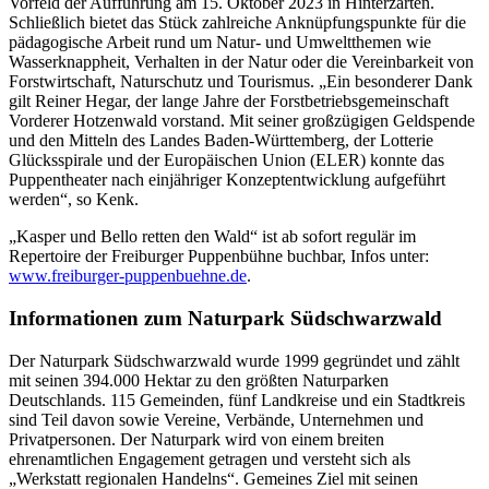
Vorfeld der Aufführung am 15. Oktober 2023 in Hinterzarten.
Schließlich bietet das Stück zahlreiche Anknüpfungspunkte für die
pädagogische Arbeit rund um Natur- und Umweltthemen wie
Wasserknappheit, Verhalten in der Natur oder die Vereinbarkeit von
Forstwirtschaft, Naturschutz und Tourismus. „Ein besonderer Dank
gilt Reiner Hegar, der lange Jahre der Forstbetriebsgemeinschaft
Vorderer Hotzenwald vorstand. Mit seiner großzügigen Geldspende
und den Mitteln des Landes Baden-Württemberg, der Lotterie
Glücksspirale und der Europäischen Union (ELER) konnte das
Puppentheater nach einjähriger Konzeptentwicklung aufgeführt
werden“, so Kenk.
„Kasper und Bello retten den Wald“ ist ab sofort regulär im
Repertoire der Freiburger Puppenbühne buchbar, Infos unter:
www.freiburger-puppenbuehne.de
.
Informationen zum Naturpark Südschwarzwald
Der Naturpark Südschwarzwald wurde 1999 gegründet und zählt
mit seinen 394.000 Hektar zu den größten Naturparken
Deutschlands. 115 Gemeinden, fünf Landkreise und ein Stadtkreis
sind Teil davon sowie Vereine, Verbände, Unternehmen und
Privatpersonen. Der Naturpark wird von einem breiten
ehrenamtlichen Engagement getragen und versteht sich als
„Werkstatt regionalen Handelns“. Gemeines Ziel mit seinen