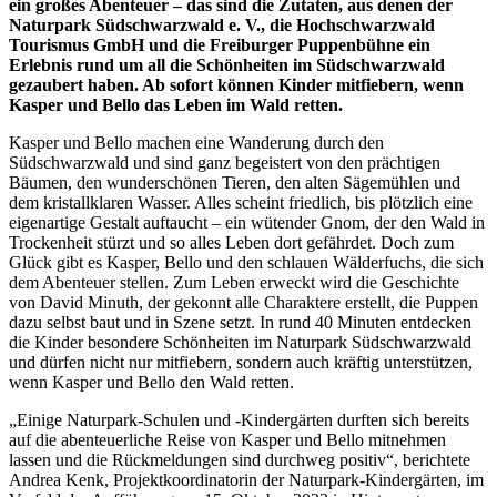
ein großes Abenteuer – das sind die Zutaten, aus denen der
Naturpark Südschwarzwald e. V., die Hochschwarzwald
Tourismus GmbH und die Freiburger Puppenbühne ein
Erlebnis rund um all die Schönheiten im Südschwarzwald
gezaubert haben. Ab sofort können Kinder mitfiebern, wenn
Kasper und Bello das Leben im Wald retten.
Kasper und Bello machen eine Wanderung durch den
Südschwarzwald und sind ganz begeistert von den prächtigen
Bäumen, den wunderschönen Tieren, den alten Sägemühlen und
dem kristallklaren Wasser. Alles scheint friedlich, bis plötzlich eine
eigenartige Gestalt auftaucht – ein wütender Gnom, der den Wald in
Trockenheit stürzt und so alles Leben dort gefährdet. Doch zum
Glück gibt es Kasper, Bello und den schlauen Wälderfuchs, die sich
dem Abenteuer stellen. Zum Leben erweckt wird die Geschichte
von David Minuth, der gekonnt alle Charaktere erstellt, die Puppen
dazu selbst baut und in Szene setzt. In rund 40 Minuten entdecken
die Kinder besondere Schönheiten im Naturpark Südschwarzwald
und dürfen nicht nur mitfiebern, sondern auch kräftig unterstützen,
wenn Kasper und Bello den Wald retten.
„Einige Naturpark-Schulen und -Kindergärten durften sich bereits
auf die abenteuerliche Reise von Kasper und Bello mitnehmen
lassen und die Rückmeldungen sind durchweg positiv“, berichtete
Andrea Kenk, Projektkoordinatorin der Naturpark-Kindergärten, im