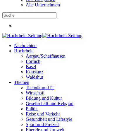
Alle Unternehmen
Nachrichten
Hochrhein
Aargau/Schaffhausen
Lörrach
Basel
Konstanz
Waldshut
Themen
Technik und IT
Wirtschaft
Bildung und Kultur
Gesellschaft und Religion
Politik
Reise und Verkehr
Gesundheit und Lifestyle
Sport und Freizeit
Energie und Umwelt