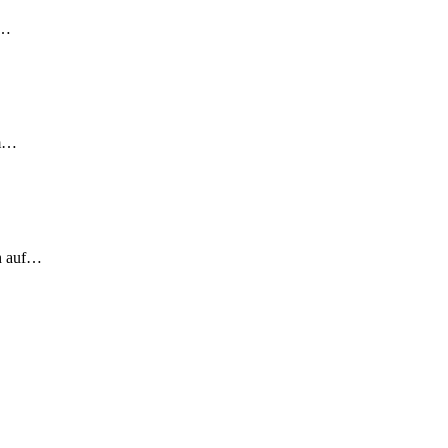
!…
em…
ch auf…