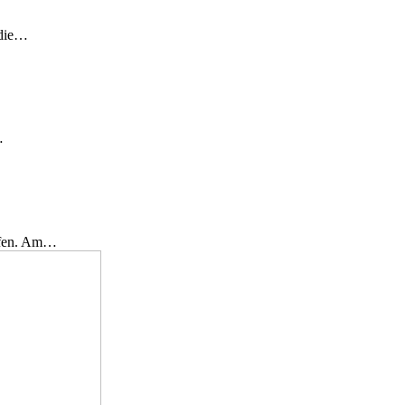
 die…
…
effen. Am…