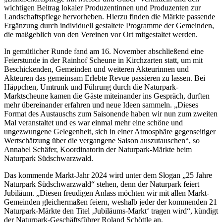
wichtigen Beitrag lokaler Produzentinnen und Produzenten zur
Landschaftspflege hervorheben. Hierzu finden die Märkte passende
Ergänzung durch individuell gestaltete Programme der Gemeinden,
die maßgeblich von den Vereinen vor Ort mitgestaltet werden.
In gemütlicher Runde fand am 16. November abschließend eine
Feierstunde in der Rainhof Scheune in Kirchzarten statt, um mit
Beschickenden, Gemeinden und weiteren Akteurinnen und
Akteuren das gemeinsam Erlebte Revue passieren zu lassen. Bei
Häppchen, Umtrunk und Führung durch die Naturpark-
Marktscheune kamen die Gäste miteinander ins Gespräch, durften
mehr übereinander erfahren und neue Ideen sammeln. „Dieses
Format des Austauschs zum Saisonende haben wir nun zum zweiten
Mal veranstaltet und es war einmal mehr eine schöne und
ungezwungene Gelegenheit, sich in einer Atmosphäre gegenseitiger
Wertschätzung über die vergangene Saison auszutauschen“, so
Annabel Schäfer, Koordinatorin der Naturpark-Märkte beim
Naturpark Südschwarzwald.
Das kommende Markt-Jahr 2024 wird unter dem Slogan „25 Jahre
Naturpark Südschwarzwald“ stehen, denn der Naturpark feiert
Jubiläum. „Diesen freudigen Anlass möchten wir mit allen Markt-
Gemeinden gleichermaßen feiern, weshalb jeder der kommenden 21
Naturpark-Märkte den Titel ‚Jubiläums-Markt‘ tragen wird“, kündigt
der Naturpark-Geschäftsführer Roland Schöttle an.