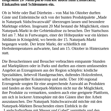
Einkaufen und Schlemmen ein.
Ob in Wehr oder Bad Dürrheim – von Mai bis Oktober durften
Gäste und Einheimische sich von der bunten Produktpalette „Made
in Naturpark Südschwarzwald“ überzeugen lassen und besondere
Markttage erleben. Insgesamt 20 Mal bestand die Möglichkeit, einen
Naturpark-Markt in der Gebietskulisse zu besuchen. Der Startschuss
fiel am 7. Mai in Furtwangen, einer der Höhepunkte war ein kleines
Jubiläum in Königsfeld, wo bereits der 15. Naturpark-Markt
begangen wurde. Der letzte Markt, der schließlich mit
Herbsttemperaturen aufwartete, fand am 15. Oktober in Hinterzarten
statt.
Die Besucherinnen und Besucher verbrachten entspannte Stunden
auf Marktplätzen oder in Parks und durften aus einem umfassenden
Angebot an Erzeugnissen aus der Region schöpfen: köstliche
Spezialitäten, liebevoll Handgemachtes, duftendes Holzofenbrot,
selbst hergestellter Kräutersirup und mehr. Über 100 regional
Erzeugende sorgten für eine ansprechende Auswahl an Produkten
und fanden an den Naturpark-Märkten nicht nur die Möglichkeit,
ihre Produkte zu vermarkten, sondern auch eine geeignete Plattform,
um sich in lockerer Atmosphäre mit den Gästen über ihre Arbeit
auszutauschen. Der Naturpark Südschwarzwald möchte mit den
Naturpark-Märkten Besuchenden einen Einblick in die
„Landschaftspflege mit Messer und Gabel“ vermitteln und den