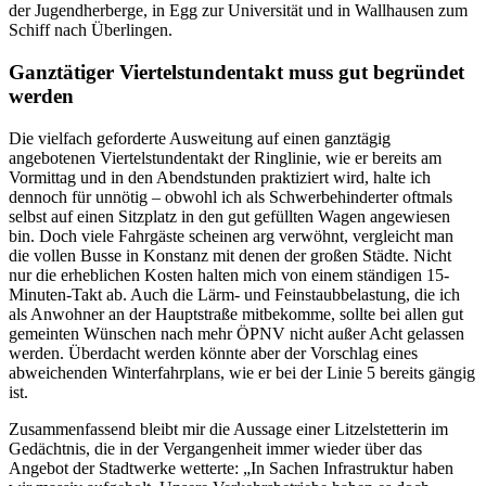
der Jugendherberge, in Egg zur Universität und in Wallhausen zum
Schiff nach Überlingen.
Ganztätiger Viertelstundentakt muss gut begründet
werden
Die vielfach geforderte Ausweitung auf einen ganztägig
angebotenen Viertelstundentakt der Ringlinie, wie er bereits am
Vormittag und in den Abendstunden praktiziert wird, halte ich
dennoch für unnötig – obwohl ich als Schwerbehinderter oftmals
selbst auf einen Sitzplatz in den gut gefüllten Wagen angewiesen
bin. Doch viele Fahrgäste scheinen arg verwöhnt, vergleicht man
die vollen Busse in Konstanz mit denen der großen Städte. Nicht
nur die erheblichen Kosten halten mich von einem ständigen 15-
Minuten-Takt ab. Auch die Lärm- und Feinstaubbelastung, die ich
als Anwohner an der Hauptstraße mitbekomme, sollte bei allen gut
gemeinten Wünschen nach mehr ÖPNV nicht außer Acht gelassen
werden. Überdacht werden könnte aber der Vorschlag eines
abweichenden Winterfahrplans, wie er bei der Linie 5 bereits gängig
ist.
Zusammenfassend bleibt mir die Aussage einer Litzelstetterin im
Gedächtnis, die in der Vergangenheit immer wieder über das
Angebot der Stadtwerke wetterte: „In Sachen Infrastruktur haben