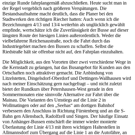
einzige Runde fahrplangemäß abzuschließen. Heute sucht man in
der Regel vergeblich nach größeren Verspätungen. Die
Bestandsaufnahme macht deutlich, dass die Planer bei den
Stadtwerken den richtigen Riecher hatten: Auch wenn ich die
Bezeichnungen 4/13 und 13/4 weiterhin als unglücklich gewählt
empfinde, wertschätze ich die Zuverlässigkeit der Busse auf dieser
längsten Route der hiesigen Linien außerordentlich. Weder die
vielbefahrene Reichenaustraße, noch die Fahrt durch das
Industriegebiet machen den Bussen zu schaffen. Selbst die
Riedstraße hält sie offenbar nicht auf, den Fahrplan einzuhalten.
Die Möglichkeit, aus den Vororten über zwei verschiedene Wege in
die Kernstadt zu gelangen, hat das Busangebot für Kunden aus den
Ortschaften noch attraktiver gemacht. Die Anbindung von
Litzelstetten, Dingelsdorf-Oberdorf und Dettingen-Wallhausen wird
nach meiner Einschätzung gern nachgefragt – und nicht zuletzt
bietet der Rundkurs über Petershausen-West gerade in den
Sommermonaten eine sinnvolle Alternative zur Fahrt über die
Mainau. Die Varianten des Umstiegs auf die Linie 2 in
Wollmatingen oder auf den „Seehas“ am dortigen Bahnhof
verbessern den Anschluss in Richtung Fürstenberg und an die S-
Bahn gen Allensbach, Radolfzell und Singen. Der häufige Einsatz
von Anhänger-Bussen entschärft die immer wieder monierte
Überlastung der Linie 4/13 mit ihren wichtigen Haltestellen in
Allmannsdorf zum Übergang auf die Linie 1 an die Autofähre, an