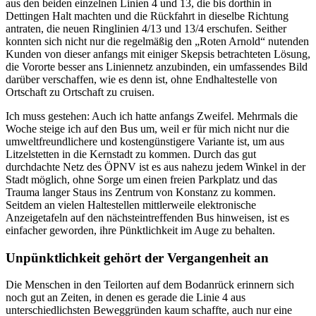
aus den beiden einzelnen Linien 4 und 13, die bis dorthin in
Dettingen Halt machten und die Rückfahrt in dieselbe Richtung
antraten, die neuen Ringlinien 4/13 und 13/4 erschufen. Seither
konnten sich nicht nur die regelmäßig den „Roten Arnold“ nutenden
Kunden von dieser anfangs mit einiger Skepsis betrachteten Lösung,
die Vororte besser ans Liniennetz anzubinden, ein umfassendes Bild
darüber verschaffen, wie es denn ist, ohne Endhaltestelle von
Ortschaft zu Ortschaft zu cruisen.
Ich muss gestehen: Auch ich hatte anfangs Zweifel. Mehrmals die
Woche steige ich auf den Bus um, weil er für mich nicht nur die
umweltfreundlichere und kostengünstigere Variante ist, um aus
Litzelstetten in die Kernstadt zu kommen. Durch das gut
durchdachte Netz des ÖPNV ist es aus nahezu jedem Winkel in der
Stadt möglich, ohne Sorge um einen freien Parkplatz und das
Trauma langer Staus ins Zentrum von Konstanz zu kommen.
Seitdem an vielen Haltestellen mittlerweile elektronische
Anzeigetafeln auf den nächsteintreffenden Bus hinweisen, ist es
einfacher geworden, ihre Pünktlichkeit im Auge zu behalten.
Unpünktlichkeit gehört der Vergangenheit an
Die Menschen in den Teilorten auf dem Bodanrück erinnern sich
noch gut an Zeiten, in denen es gerade die Linie 4 aus
unterschiedlichsten Beweggründen kaum schaffte, auch nur eine