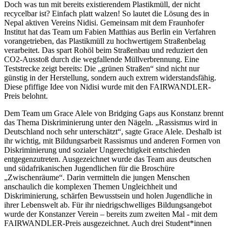
Doch was tun mit bereits existierendem Plastikmüll, der nicht
recycelbar ist? Einfach platt walzen! So lautet die Lösung des in
Nepal aktiven Vereins Nidisi. Gemeinsam mit dem Fraunhofer
Institut hat das Team um Fabien Matthias aus Berlin ein Verfahren
vorangetrieben, das Plastikmüll zu hochwertigem Straßenbelag
verarbeitet. Das spart Rohöl beim Straßenbau und reduziert den
CO2-Ausstoß durch die wegfallende Müllverbrennung. Eine
Teststrecke zeigt bereits: Die „grünen Straßen“ sind nicht nur
günstig in der Herstellung, sondern auch extrem widerstandsfähig.
Diese pfiffige Idee von Nidisi wurde mit den FAIRWANDLER-
Preis belohnt.
Dem Team um Grace Alele von Bridging Gaps aus Konstanz brennt
das Thema Diskriminierung unter den Nägeln. „Rassismus wird in
Deutschland noch sehr unterschätzt“, sagte Grace Alele. Deshalb ist
ihr wichtig, mit Bildungsarbeit Rassismus und anderen Formen von
Diskriminierung und sozialer Ungerechtigkeit entschieden
entgegenzutreten. Ausgezeichnet wurde das Team aus deutschen
und südafrikanischen Jugendlichen für die Broschüre
„Zwischenräume“. Darin vermitteln die jungen Menschen
anschaulich die komplexen Themen Ungleichheit und
Diskriminierung, schärfen Bewusstsein und holen Jugendliche in
ihrer Lebenswelt ab. Für ihr niedrigschwelliges Bildungsangebot
wurde der Konstanzer Verein – bereits zum zweiten Mal - mit dem
FAIRWANDLER-Preis ausgezeichnet. Auch drei Student*innen