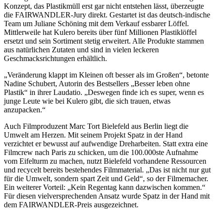
Konzept, das Plastikmüll erst gar nicht entstehen lässt, überzeugte
die FAIRWANDLER-Jury direkt. Gestartet ist das deutsch-indische
Team um Juliane Schöning mit dem Verkauf essbarer Löffel.
Mittlerweile hat Kulero bereits über fünf Millionen Plastiklöffel
ersetzt und sein Sortiment stetig erweitert. Alle Produkte stammen
aus natürlichen Zutaten und sind in vielen leckeren
Geschmacksrichtungen erhältlich.
„Veränderung klappt im Kleinen oft besser als im Großen“, betonte
Nadine Schubert, Autorin des Bestsellers „Besser leben ohne
Plastik“ in ihrer Laudatio. „Deswegen finde ich es super, wenn es
junge Leute wie bei Kulero gibt, die sich trauen, etwas
anzupacken.“
Auch Filmproduzent Marc Tort Bielefeld aus Berlin liegt die
Umwelt am Herzen. Mit seinem Projekt Spatz in der Hand
verzichtet er bewusst auf aufwendige Dreharbeiten. Statt extra eine
Filmcrew nach Paris zu schicken, um die 100.000ste Aufnahme
vom Eifelturm zu machen, nutzt Bielefeld vorhandene Ressourcen
und recycelt bereits bestehendes Filmmaterial. „Das ist nicht nur gut
für die Umwelt, sondern spart Zeit und Geld“, so der Filmemacher.
Ein weiterer Vorteil: „Kein Regentag kann dazwischen kommen.“
Für diesen vielversprechenden Ansatz wurde Spatz in der Hand mit
dem FAIRWANDLER-Preis ausgezeichnet.