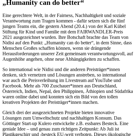
„Humanity can do better“
Eine gerechtere Welt, in der Fairness, Nachhaltigkeit und soziale
Verantwortung zum Tragen kommen - dafür setzen sich die fünf
jungen Teams ein, die gestern Abend (20.4.) von der Karl Kübel
Stiftung für Kind und Familie mit dem FAIRWANDLER-Preis
2021 ausgezeichnet wurden. Ihre Botschaft brachte das Team von
Nidisi auf den Punkt: „Humanity can do better“, in dem Sinne, dass
Menschen Großes schaffen können, wenn sie drängende
Herausforderungen unserer Zeit gemeinsam verantwortungsvoll, auf
Augenhöhe angehen, ohne neue Abhängigkeiten zu schaffen.
So international wie Nidisi und die anderen Preisträger*innen
denken, sich vernetzen und Lösungen anstreben, so international
war auch die Preisverleihung im Livestream auf YouTube und
Facebook. Mehr als 700 Zuschauer*innen aus Deutschland,
Österreich, Indien, Nepal, den Philippinen, Äthiopien und Südafrika
waren online dabei und konnten sich ein Bild von den tollen
kreativen Projekten der Preisträger*innen machen.
Gleich drei der ausgezeichneten Projekte bieten innovative
Lösungen zum Umweltschutz und nachhaltigen Konsum. Das
Göttinger Start-up Kulero entwickelte z.B. essbares Besteck. Eine
geniale Idee – und genau zum richtigen Zeitpunkt: Ab Juli ist
Plastikgeschirr und -besteck EU-weit verboten. Dieses ökologische