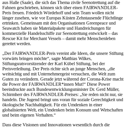
aus Halle (Saale), die sich das Thema zivile Seenotrettung auf die
Fahnen geschrieben, können sich über einen FAIRWANDLER-
Preis freuen. Friedrich Wördehoff und sein Team wollen nicht
länger zusehen, wie vor Europas Küsten Zehntausende Flüchtlinge
ertrinken. Gemeinsam mit den Organisationen Greenpeace und
Seawatch haben sie Materialpakete und Handreichungen für
kommerzielle Handelsschiffe zur Seenotrettung entwickelt – das
Rescue Kit for Merchant Vessels – damit mehr Menschenleben
gerettet werden.
„Der FAIRWANDLER-Preis vereint alle Ideen, die unsere Stiftung
vorwärts bringen möchte“, sagte Matthias Wilkes,
Stiftungsratsvorsitzender der Karl Kübel Stiftung, bei der
Preisverleihung. Der Preis richte sich an junge Menschen, „die
weitsichtig und mit Unternehmergeist versuchen, die Welt zum
Guten zu verändern. Gerade jetzt während der Corona-Krise macht
die Power der FAIRWANDLER*innen Mut!“ Diese Power
beeindruckte auch Bundesentwicklungsminister Dr. Gerd Müller,
Schirmherr des FAIRWANDLER-Preises: „Sie reden nicht nur, sie
handeln. Die Jugend bringt uns voran für soziale Gerechtigkeit und
ökologische Nachhaltigkeit. Für ein Umdenken in einer
globalisierten Welt, ein Umdenken beim Konsum und Wirtschaften
und beim eigenen Verhalten.“
Dass diese Visionen und Innovationen wesentlich durch die