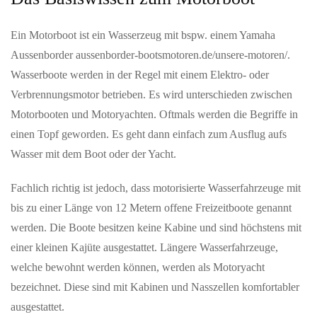
Ein Motorboot ist ein Wasserzeug mit bspw. einem Yamaha
MAI 22, 2026
Aussenborder aussenborder-bootsmotoren.de/unsere-motoren/.
Willkommen auf der neuen FCS-Homepage
Wasserboote werden in der Regel mit einem Elektro- oder
Der FC Schaffhausen freut sich, seine neue Homepage
präsentieren zu dürfen. Modern, schlicht, übersichtlich und
Verbrennungsmotor betrieben. Es wird unterschieden zwischen
selbstverständlich in…
Motorbooten und Motoryachten. Oftmals werden die Begriffe in
einen Topf geworden. Es geht dann einfach zum Ausflug aufs
Wasser mit dem Boot oder der Yacht.
JUNI 02, 2026
After-Work-Event in Schloss Bonndorf mit Kunst und
Musik
Fachlich richtig ist jedoch, dass motorisierte Wasserfahrzeuge mit
Waldshut-Tiengen — Formenreich wie im Rokoko und
bis zu einer Länge von 12 Metern offene Freizeitboote genannt
futuristisch wie aus einem Science-Fiction-Film sind die Arbeiten
werden. Die Boote besitzen keine Kabine und sind höchstens mit
von Stefan Gross, die…
einer kleinen Kajüte ausgestattet. Längere Wasserfahrzeuge,
welche bewohnt werden können, werden als Motoryacht
MAI 22, 2026
bezeichnet. Diese sind mit Kabinen und Nasszellen komfortabler
Auszeichnung für digitale Demokratie-Innovation
ausgestattet.