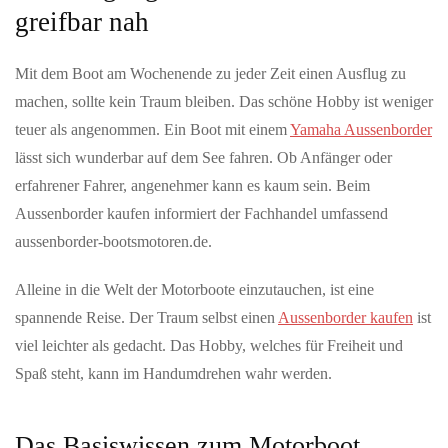
Englische Ausnahme-Rockband Muse Ende des Jahres
greifbar nah
mit neuem Album
-und auf Tour in Deutschland und der Schweiz mit dem Release
Mit dem Boot am Wochenende zu jeder Zeit einen Ausflug zu
ihrer aktuellen Single „Nightshift Superstar“ kündigen Muse die
machen, sollte kein Traum bleiben. Das schöne Hobby ist weniger
The Wow!…
teuer als angenommen. Ein Boot mit einem
Yamaha Aussenborder
lässt sich wunderbar auf dem See fahren. Ob Anfänger oder
JULI 04, 2026
erfahrener Fahrer, angenehmer kann es kaum sein. Beim
Hochkarätige Klassikkonzerte im Hochschwarzwald
Aussenborder kaufen informiert der Fachhandel umfassend
Sommerzeit ist im Hochschwarzwald auch Klassik-Zeit:
aussenborder-bootsmotoren.de.
Renommierte Künstler:innen aus dem In- und Ausland
präsentieren ihr Können dem…
Alleine in die Welt der Motorboote einzutauchen, ist eine
spannende Reise. Der Traum selbst einen
Aussenborder kaufen
ist
JULI 09, 2026
viel leichter als gedacht. Das Hobby, welches für Freiheit und
Public Viewing Schweiz vs. Argentinien – Die
Fussballnacht in Schaffhausen
Spaß steht, kann im Handumdrehen wahr werden.
Erlebe das Spiel Argentinien vs. Schweiz in einmaliger
Atmosphäre beim offiziellen Public Viewing im Munotsaal der
Das Basiswissen zum Motorboot
FCS Arena.Freue dich auf…