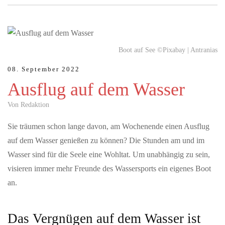
MAI 26, 2026
Boot auf See ©Pixabay | Antranias
Die Regio Basiliensis sagt JA zum Herzstück und zum
Bahnknoten
08. September 2022
Das Herzstück erhöht die Effizienz im S-Bahn-System und ist das
Ausflug auf dem Wasser
zentrale Vorhaben zur Vernetzung der Bahnnetze der Region
Basel. Seine…
Von Redaktion
Sie träumen schon lange davon, am Wochenende einen Ausflug
MAI 22, 2026
auf dem Wasser genießen zu können? Die Stunden am und im
S-Bahn - Ein Ja ist ein Signal für die Zukunft der
Region
Wasser sind für die Seele eine Wohltat. Um unabhängig zu sein,
visieren immer mehr Freunde des Wassersports ein eigenes Boot
Vertreterinnen und Vertreter aus Politik, Wirtschaft und
Zivilgesellschaft haben heute gemeinsam ihre Unterstützung für
an.
den Bahnknoten…
Das Vergnügen auf dem Wasser ist
JUNI 12, 2026