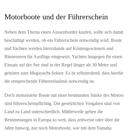
„Wahlkompass“ der Erzdiözese gewinnt Deutschen Preis für
Onlinekommunikation Freiburg (pef). Großer Erfolg für die
digitale politische…
Motorboote und der Führerschein
MAI 29, 2026
Neben dem Thema einen Aussenborder kaufen, sollte sich damit
Am 29. Mai 2026 jährt sich die Sturzflut in Braunsbach
beschäftigt werden, ob ein Führerschein notwendig wird. Boote
zum zehnten Mal
und Yachten werden hierzulande auf Küstengewässern und
ExtremWasserPartnerschaften helfen Kommunen dabei, sich auf
Binnenseen für Ausflüge eingesetzt. Yachten hingegen für einen
Wasserextreme vorzubereiten Extremwetterereignisse können
jeden Ort treffen. Am…
Einsatz auf der See sind in der Regel länger als 30 Meter und
gehören zum Megayacht-Sektor. Es ist selbstredend, dass hierfür
die entsprechende Führererlaubnis notwendig ist.
Doch motorisierte Boote mit einer bestimmten Stärke des Motors
sind führerscheinpflichtig. Die gesetzlichen Vorgaben sind von
Land zu Land unterschiedlich. Mittlerweile gehen die
Bestimmungen in Europa so weit, dass zeitweise oder über die
Jahre hinweg, nur noch Motorboote, wie mit dem Yamaha