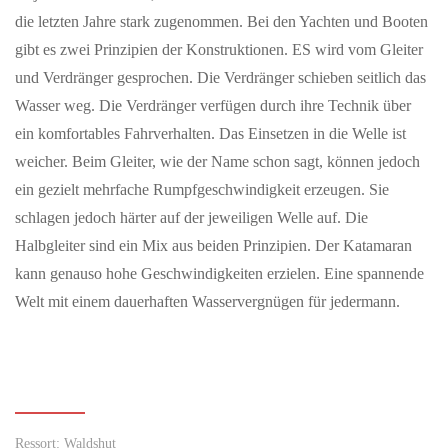
die letzten Jahre stark zugenommen. Bei den Yachten und Booten
gibt es zwei Prinzipien der Konstruktionen. ES wird vom Gleiter
und Verdränger gesprochen. Die Verdränger schieben seitlich das
MAI 14, 2026
Wasser weg. Die Verdränger verfügen durch ihre Technik über
Zähl mit: Wie viele Wildbienen summen in deinem
ein komfortables Fahrverhalten. Das Einsetzen in die Welle ist
Garten?
weicher. Beim Gleiter, wie der Name schon sagt, können jedoch
Wildbiene + Partner ruft am Weltbienentag zur ersten App-
ein gezielt mehrfache Rumpfgeschwindigkeit erzeugen. Sie
basierten Wildbienen-Zählung auf Konstanz – Wer gerade
aufmerksam durch den Garten…
schlagen jedoch härter auf der jeweiligen Welle auf. Die
Halbgleiter sind ein Mix aus beiden Prinzipien. Der Katamaran
kann genauso hohe Geschwindigkeiten erzielen. Eine spannende
MAI 08, 2026
Naturpark-Markt am Freilichtmuseum Klausenhof
Welt mit einem dauerhaften Wasservergnügen für jedermann.
Erstmals findet in diesem Jahr ein Naturparkmarkt bei uns statt –
darüber freuen wir uns sehr. Am Naturpark-Markt präsentieren
regionale…
MAI 07, 2026
Ressort: Waldshut