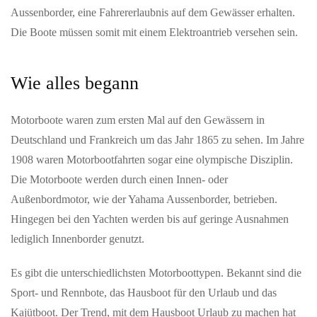
Aussenborder, eine Fahrererlaubnis auf dem Gewässer erhalten.
JUNI 01, 2026
ZURZACH Care baut die etablierte Rehaklinik
Die Boote müssen somit mit einem Elektroantrieb versehen sein.
Limmattal aus
Mehr Betten, erweitertes Therapieangebot und neue chefärztliche
Wie alles begann
Leitung stärken die regionale Rehabilitationsversorgung.
ZURZACH Care…
Motorboote waren zum ersten Mal auf den Gewässern in
Deutschland und Frankreich um das Jahr 1865 zu sehen. Im Jahre
MAI 26, 2026
Mit dem Solarstromspeicher Geld verdienen
1908 waren Motorbootfahrten sogar eine olympische Disziplin.
Die Motorboote werden durch einen Innen- oder
Die Wirtschaftlichkeit des Batteriespeichers in drei Schritten
berechnen Zukunft Altbau: Batteriespeicher sind inzwischen
Außenbordmotor, wie der Yahama Aussenborder, betrieben.
profitabel. Wer…
Hingegen bei den Yachten werden bis auf geringe Ausnahmen
lediglich Innenborder genutzt.
Es gibt die unterschiedlichsten Motorboottypen. Bekannt sind die
Sport- und Rennbote, das Hausboot für den Urlaub und das
Kajütboot. Der Trend, mit dem Hausboot Urlaub zu machen hat