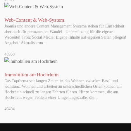
Web-Content & Web-System
Joomla und andere Content Management Systeme stehen für Einfachheit
aber auch für permanenten Wandel . Unterstützung für die eigene
Webseite! Trotz Social Media: Eigene Inhalte auf eigenen Seiten pflegen!
Angebot! Aktualisierun…
48988
Immobilien am Hochrhein
Das Topthema seit langen Zeiten ist das Wohnen zwischen Basel und
Konstanz. Wohnen und arbeiten an unterschiedlichen Orten können am
Hochrhein schnell zu langen Fahrten führen. Hinzu kommen, die am
Hochrhein wegen Fehlens einer Umgehungsstraße, die…
49404