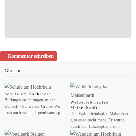
Mehrländerlotterien aus…
MAI 29, 2026
Neue Musterbriefe helfen Passagieren, ihre Rechte
geltend zu machen
Flugärger im Urlaub? Verspäteter Flug, Annullierung oder
beschädigtes Gepäck: Viele Reisende wissen nicht, welche Rechte
Kommentar schreiben
sie haben – und…
Glossar
JUNI 02, 2026
Werbung für Sportwetten: Dauerpräsenz im Fußball
gefährdet vulnerable Gruppen
Schule am Hochrhein
Forschende warnen vor Normalisierung von Glücksspiel im
Bildungseinrichtungen an der
Walderlebnispfad
Fußball Glücksspielwerbung gehört im Profifußball inzwischen
Deutsch - Schweizer Grenze Wo
Maisenhardt
zum Normalzustand –…
man auch wohnt, irgendwann sp…
Den Walderlebnispfad Maisenhard
gibt es so nicht mehr. Er wurde
durch den Hotzenpfad erse…