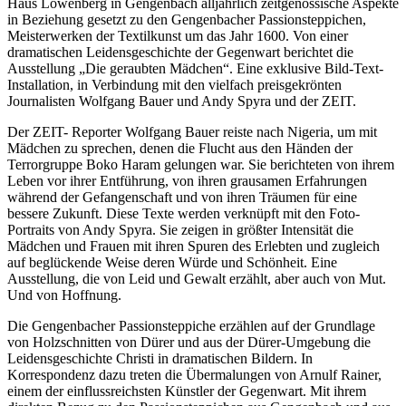
Haus Löwenberg in Gengenbach alljährlich zeitgenössische Aspekte
in Beziehung gesetzt zu den Gengenbacher Passionsteppichen,
Meisterwerken der Textilkunst um das Jahr 1600. Von einer
dramatischen Leidensgeschichte der Gegenwart berichtet die
Ausstellung „Die geraubten Mädchen“. Eine exklusive Bild-Text-
Installation, in Verbindung mit den vielfach preisgekrönten
Journalisten Wolfgang Bauer und Andy Spyra und der ZEIT.
Der ZEIT- Reporter Wolfgang Bauer reiste nach Nigeria, um mit
Mädchen zu sprechen, denen die Flucht aus den Händen der
Terrorgruppe Boko Haram gelungen war. Sie berichteten von ihrem
Leben vor ihrer Entführung, von ihren grausamen Erfahrungen
während der Gefangenschaft und von ihren Träumen für eine
bessere Zukunft. Diese Texte werden verknüpft mit den Foto-
Portraits von Andy Spyra. Sie zeigen in größter Intensität die
Mädchen und Frauen mit ihren Spuren des Erlebten und zugleich
auf beglückende Weise deren Würde und Schönheit. Eine
Ausstellung, die von Leid und Gewalt erzählt, aber auch von Mut.
Und von Hoffnung.
Die Gengenbacher Passionsteppiche erzählen auf der Grundlage
von Holzschnitten von Dürer und aus der Dürer-Umgebung die
Leidensgeschichte Christi in dramatischen Bildern. In
Korrespondenz dazu treten die Übermalungen von Arnulf Rainer,
einem der einflussreichsten Künstler der Gegenwart. Mit ihrem