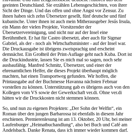
geeinten Deutschland. Sie erzählen Lebensgeschichten, von ihrer
Sicht der Dinge. Und das offen und ohne Angst vor Zensur. Zu
ihnen haben sich zehn Übersetzer gesellt, fünf deutsche und fünf
kubanische. Unter ihnen ist auch mein Mitherausgeber Jesús Irsula,
ein Mann der vielen Projekte, Vorsitzender der
Übersetzervereinigung, und nicht nur auf der Insel eine
Berühmtheit. Er hat für Castro übersetzt, aber auch für Sigmar
Gabriel, als der - noch als Wirtschaftsminister - auf der Insel war.
Die Druckausgabe ist übrigens zweisprachig und erscheint
demnächst. Ein Großteil der Print-Auflage geht nach Kuba. Dort ist
die Druckindustrie, lassen Sie es mich mal so sagen, noch sehr
ausbaufähig. Manfred Schmitz, Übersetzer, und einer der
ehrenamtlichen Helfer, die dieses Projekt überhaupt möglich
machten, hat einen Transportweg gefunden. Wir hoffen, die
Printausgabe auf der Buchmesse Havanna nächsten Februar
vorstellen zu können. Unterstützung gab es übrigens auch von den
Kollegen vom VS sowie der Gewerkschaft ver.di. Ohne ver.di
hätten wir die Druckkosten nicht stemmen können.
So, und nun zu eigenen Projekten: „Der Sohn der Welfin“, ein
Roman über den jungen Barbarossa ist ebenfalls in diesem Jahr
erschienen. Premierenlesung ist am 13. Oktober, 20 Uhr, bei meiner
Laufenburger „Heimatbuchandlung“, also bei Buch und Café am
Andelsbach. Danke Renata, dass ich immer wieder kommen darf.