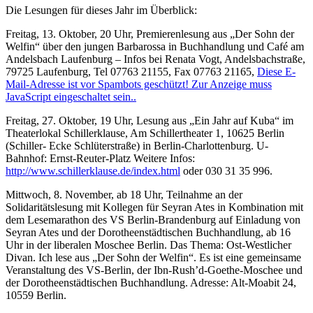
Die Lesungen für dieses Jahr im Überblick:
Freitag, 13. Oktober, 20 Uhr, Premierenlesung aus „Der Sohn der
Welfin“ über den jungen Barbarossa in Buchhandlung und Café am
Andelsbach Laufenburg – Infos bei Renata Vogt, Andelsbachstraße,
79725 Laufenburg, Tel 07763 21155, Fax 07763 21165,
Diese E-
Mail-Adresse ist vor Spambots geschützt! Zur Anzeige muss
JavaScript eingeschaltet sein.
.
Freitag, 27. Oktober, 19 Uhr, Lesung aus „Ein Jahr auf Kuba“ im
Theaterlokal Schillerklause, Am Schillertheater 1, 10625 Berlin
(Schiller- Ecke Schlüterstraße) in Berlin-Charlottenburg. U-
Bahnhof: Ernst-Reuter-Platz Weitere Infos:
http://www.schillerklause.de/index.html
oder 030 31 35 996.
Mittwoch, 8. November, ab 18 Uhr, Teilnahme an der
Solidaritätslesung mit Kollegen für Seyran Ates in Kombination mit
dem Lesemarathon des VS Berlin-Brandenburg auf Einladung von
Seyran Ates und der Dorotheenstädtischen Buchhandlung, ab 16
Uhr in der liberalen Moschee Berlin. Das Thema: Ost-Westlicher
Divan. Ich lese aus „Der Sohn der Welfin“. Es ist eine gemeinsame
Veranstaltung des VS-Berlin, der Ibn-Rush’d-Goethe-Moschee und
der Dorotheenstädtischen Buchhandlung. Adresse: Alt-Moabit 24,
10559 Berlin.