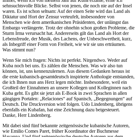
​Immer, wenn ich von meinem Jahr auf Kuba erzähle, ernte ich
sehnsuchtsvolle Blicke. Selbst von jenen, die noch nie auf der Insel
waren. Es ist schon seltsam: Auf der einen Seite wird das Land als
Diktatur und Hort der Zensur verteufelt, insbesondere von
Menschen wie dem amerikanischen Präsidenten, der unlängst das
Embargo verlängerte. Trotz der ohnehin schon großen Probleme, die
Sturm Irma verursacht hat. Andererseits gilt das Land als Hort der
Lebensfreude, der Musik, des Lachens, der Unbeschwertheit, kurz,
als Inbegriff einer Form von Freiheit, wie wir sie uns erträumen.
Was stimmt nun?
Wenn Sie mich fragen: Nichts ist perfekt. Nirgendwo. Weder auf
Kuba noch bei uns. Es zählen die Menschen. Was wir also tun
können, ist, uns kennenzulernen. Aus diesem Gedanken heraus ist
die erste kubanisch-gesamtdeutsch inspirierte Anthologie entstanden,
die ich Ihnen nun ans Herz legen möchte. Insbesondere, weil ein
Großteil der Einnahmen an unsere Kollegen und Kolleginnen nach
Kuba geht. Es gibt sie jetzt als E-Book in zwei Sprachen in allen
gängigen Portalen: „Relaciones“ auf Spanisch, „Begegnungen“ auf
Deutsch. Die Druckversion wird folgen. Udo Lindenberg, übrigens
ebenfalls ein Kubafan, hat eine Zeichnung dazu beigesteuert.
Danke, Herr Lindenberg.
Mit dabei sind fünf bekannte zeitgenössische kubanische Autoren,
wie Emilio Comes Paret, früher Koordinator der Buchmesse
Havanna. Und fünf zeitgenössische deutsche Autoren aus dem