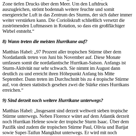
Zone tiefen Drucks über dem Meer. Um den Luftdruck
auszugleichen, strömt bodennah weitere feuchte und somit
energiereiche Luft in das Zentrum des Sturms, der sich daher immer
weiter verstärken kann. Die Corioliskraft schließlich versetzt die
zuströmenden Luftmassen in Rotation, so dass ein großflächiger
Wirbel entsteht.“
8) Wann treten die meisten Hurrikane auf?
Matthias Habel: „97 Prozent aller tropischen Stürme über dem
Nordatlantik treten von Juni bis November auf. Diese Monate
umfassen somit die nordatlantische Hurrikan-Saison. Anfangs ist
Sturm-Aktivität nur sehr schwach. Sie nimmt im August dann
deutlich zu und erreicht ihren Höhepunkt Anfang bis Mitte
September. Dann treten im Durchschnitt bis zu 4 tropische Stürme
auf, von denen statistisch gesehen zwei die Stärke eines Hurrikans
erreichen.“
9) Sind derzeit noch weitere Hurrikane unterwegs?
Matthias Habel: „Insgesamt sind derzeit weltweit sieben tropische
Stürme unterwegs. Neben Florence wütet auf dem Atlantik derzeit
noch Hurrikan Helene sowie der tropische Sturm Isaac. Über dem
Pazifik sind zudem die tropischen Stürme Paul, Olivia und Barijat
sowie Super-Taifun Mangkhut unterwegs. Er wird mit noch