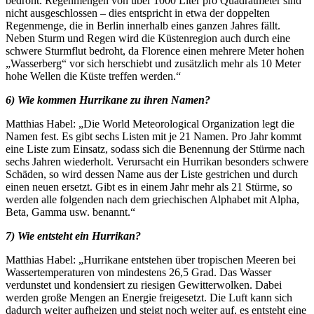
bedroht. Regenmengen von über 1000 Liter pro Quadratmeter sind
nicht ausgeschlossen – dies entspricht in etwa der doppelten
Regenmenge, die in Berlin innerhalb eines ganzen Jahres fällt.
Neben Sturm und Regen wird die Küstenregion auch durch eine
schwere Sturmflut bedroht, da Florence einen mehrere Meter hohen
„Wasserberg“ vor sich herschiebt und zusätzlich mehr als 10 Meter
hohe Wellen die Küste treffen werden.“
6) Wie kommen Hurrikane zu ihren Namen?
Matthias Habel: „Die World Meteorological Organization legt die
Namen fest. Es gibt sechs Listen mit je 21 Namen. Pro Jahr kommt
eine Liste zum Einsatz, sodass sich die Benennung der Stürme nach
sechs Jahren wiederholt. Verursacht ein Hurrikan besonders schwere
Schäden, so wird dessen Name aus der Liste gestrichen und durch
einen neuen ersetzt. Gibt es in einem Jahr mehr als 21 Stürme, so
werden alle folgenden nach dem griechischen Alphabet mit Alpha,
Beta, Gamma usw. benannt.“
7) Wie entsteht ein Hurrikan?
Matthias Habel: „Hurrikane entstehen über tropischen Meeren bei
Wassertemperaturen von mindestens 26,5 Grad. Das Wasser
verdunstet und kondensiert zu riesigen Gewitterwolken. Dabei
werden große Mengen an Energie freigesetzt. Die Luft kann sich
dadurch weiter aufheizen und steigt noch weiter auf, es entsteht eine