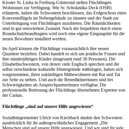
Kloster St. Lioba in Freiburg-Günterstal stellen Flüchtlingen
Wohnraum zur Verfügung. Wie Sr. Scholastika Deck (OSB)
erläuterte, haben die Schwestern beschlossen, das Erdgeschoss eines
Konventsflügels im Nebengebäude zu räumen und der Stadt zur
Unterbringung von Flüchtlingen anzubieten. Die Räumlichkeiten
sind in gut renoviertem Zustand. Nach der Inspektion durch einen
Brandschutzbeauftragten wird noch eine eigene Eingangstür für die
neuen Bewohner installiert werden.
Im April können die Flüchtlinge voraussichtlich ihre neuen
Quartiere beziehen. Dabei handelt es sich um jesidische Frauen und
ihre minderjährigen Kinder (insgesamt rund 30 Personen). Die
Elisabethschwestern, von denen viele Englisch sprechen und die
selbst verschiedene kulturelle Hintergründe mitbringen, haben sich
vorgenommen, ihren zukünftigen Mitbewohnern mit Rat und Tat
zur Seite zu stehen. Und auch die Benediktinerinnen sind bei
Schwierigkeiten als Ansprechpartnerinnen verfügbar. Die
professionelle Betreuung der Flüchtlinge übernehmen Experten von
der Caritas.
Flüchtlinge „sind auf unsere Hilfe angewiesen“
Sozialbürgermeister Ulrich von Kirchbach dankte den Schwestern
ausdrücklich für ihr außergewöhnliches Engagement „Die
Menschen sind auf unsere Hilfe angewiesen. Und wir sind für jede