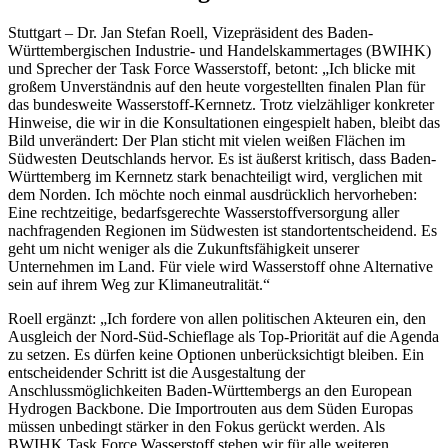
Stuttgart – Dr. Jan Stefan Roell, Vizepräsident des Baden-
Württembergischen Industrie- und Handelskammertages (BWIHK)
und Sprecher der Task Force Wasserstoff, betont: „Ich blicke mit
großem Unverständnis auf den heute vorgestellten finalen Plan für
das bundesweite Wasserstoff-Kernnetz. Trotz vielzähliger konkreter
Hinweise, die wir in die Konsultationen eingespielt haben, bleibt das
Bild unverändert: Der Plan sticht mit vielen weißen Flächen im
Südwesten Deutschlands hervor. Es ist äußerst kritisch, dass Baden-
Württemberg im Kernnetz stark benachteiligt wird, verglichen mit
dem Norden. Ich möchte noch einmal ausdrücklich hervorheben:
Eine rechtzeitige, bedarfsgerechte Wasserstoffversorgung aller
nachfragenden Regionen im Südwesten ist standortentscheidend. Es
geht um nicht weniger als die Zukunftsfähigkeit unserer
Unternehmen im Land. Für viele wird Wasserstoff ohne Alternative
sein auf ihrem Weg zur Klimaneutralität.“
Roell ergänzt: „Ich fordere von allen politischen Akteuren ein, den
Ausgleich der Nord-Süd-Schieflage als Top-Priorität auf die Agenda
zu setzen. Es dürfen keine Optionen unberücksichtigt bleiben. Ein
entscheidender Schritt ist die Ausgestaltung der
Anschlussmöglichkeiten Baden-Württembergs an den European
Hydrogen Backbone. Die Importrouten aus dem Süden Europas
müssen unbedingt stärker in den Fokus gerückt werden. Als
BWIHK Task Force Wasserstoff stehen wir für alle weiteren